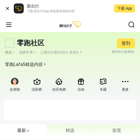
新出行
下载 App
下载 新出行App 浏览更多精彩内容
零跑社区
签到
签到出行值增加1
概述
品牌车系
上周出行值2163.6
排名6
零跑Lafa5
精选内容
去登陆
活跃榜
社区热榜
活动
专题
更多
最新
精选
发现