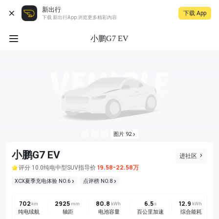
新出行
下载 App
下载 新出行App 浏览更多精彩内容
小鹏G7 EV
图片 92
小鹏G7 EV
进社区
19.58-22.58万
评分 10.0
纯电
中型SUV
指导价
XCX夏季充电体验 NO.6
点评榜 NO.8
702
2925
80.8
6.5
12.9
km
mm
kWh
s
kWh
纯电续航
轴距
电池容量
百公里加速
综合能耗