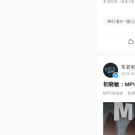
多选投票（最多2项
神行者8一眼
车若
2026-05
初晓敏：MP