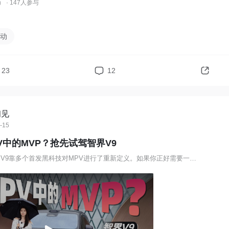
）
· 147人参与
心动
23
12
初见
-15
V中的MVP？抢先试驾智界V9
MPV有很多，智界V9靠多个首发黑科技对MPV进行了重新定义。如果你正好需要一台既舒适又大空间的车，我建议一定要去好好体验一下，你会发现每一排的功能和设计都很贴合家庭、商务出行场景。正式价格也有了，38.98～51.98万元。