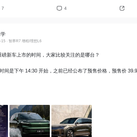
7
4
同学
5-15 · 智界R7 增程/理想L6
重磅新车上市的时间，大家比较关注的是哪台？

时间是下午 14:30 开始，之前已经公布了预售价格，预售价 39.
时间是下午 15:00 开始，理想 L9 Livis 的价格是 55.98 万，今
版的价格。

会时间是是晚上 19:30 开始，乐道 L80 预售价是 24.58 万元起
用方式 15.98 万元起。  