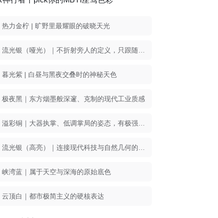
热力金柠 | 旷野里最耀眼的破晓天光
流光银（哑光）｜不折射旁人的定义，只跟随你的目光折射整个世界
暮光紫 | 白昼与黑夜交叠时的神秘天色
极夜黑｜东方烟墨般深邃、克制的现代工业质感
溢彩铜｜大器执掌、低调掌局的姿态，有极强的领袖气场
流光银（高亮）｜连接现代科技与自然几何的流动纽带
峡湾蓝｜属于天空与深海的原始底色
云顶白｜都市极简主义的硬核表达