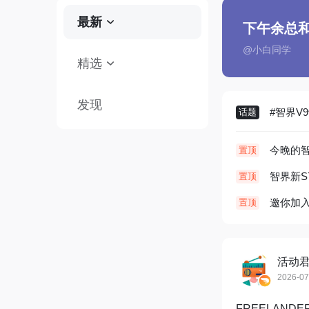
最新
，感兴趣的可以根据自...
下午余总和
@小白同学
精选
发现
#智界V
话题
置顶
智界新S
置顶
邀你加入
置顶
活动
2026-07
FREELAND