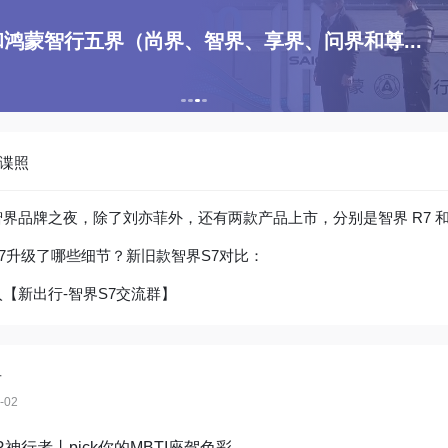
鸿蒙智行五界（尚界、智界、享界、问界和尊...
9谍照
7升级了哪些细节？新旧款智界S7对比：
【新出行-智界S7交流群】
君
-02
ER神行者丨pick你的MBTI座驾色彩