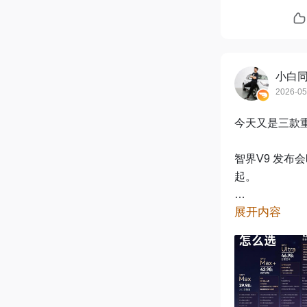
小白
2026-0
今天又是三款
智界V9 发布会
起。

展开内容
理想 L9 发布会
期待的就是标准
乐道 L80 发布