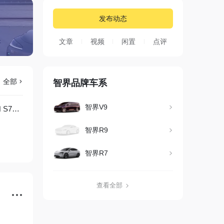
发布动态
赵长江确认加盟智界汽车营销中心总经理，
@新出行同学
文章
视频
闲置
点评
全部
智界品牌车系
智界V9
今晚的智界品牌之夜，除了刘亦菲外，还有两款产品上市，分别是智界 R7 和 S7，属于是新增配置。
智界R9
智界R7
查看全部