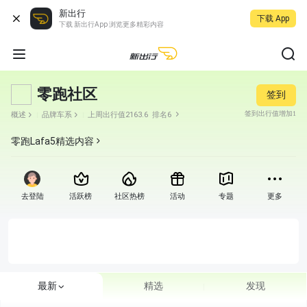
新出行
下载 App
下载 新出行App 浏览更多精彩内容
零跑社区
签到
签到出行值增加1
概述
品牌车系
上周出行值2163.6
排名6
零跑Lafa5
精选内容
去登陆
活跃榜
社区热榜
活动
专题
更多
最新
精选
发现