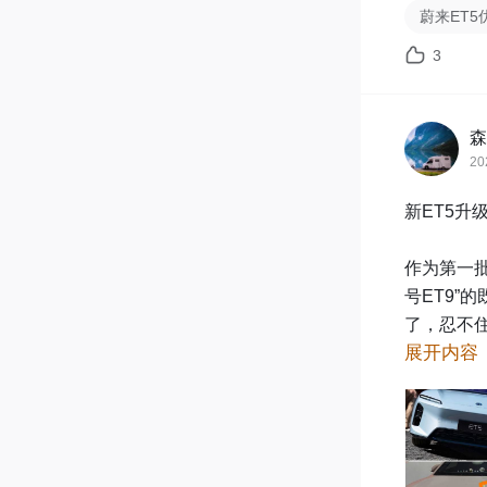
蔚来ET5
3
森
20
新ET5升
作为第一批
号ET9”
了，忍不住
展开内容
🔍 外观细
 ✨车灯升
夜间行车会更
🚗前脸优化