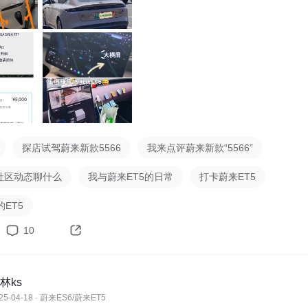
更犀利，前杠侧裙亮黑色，宽体气质更强，感觉比我们家的小5更
舒适度大提升 

宽：靠背缝线优化，支撑性更强，长途驾驶更舒适。  

HUD：终于等来大横屏+HUD了，操作更顺手，科技感拉满。  

片：ET9已经上车的神玑自研智驾芯片算力飙升，高阶智驾体验更
探店试驾蔚来新款5566
我来点评蔚来新款“5566”
利超值 

5社区动态聊什么
我与蔚来ET5的日常
打卡蔚来ET5
在6月30日前锁单的，可享🎁5年免费换电（240张券，按1个月
10,000积分，老车主的我，看了也心动啊！ 

ET5
10
批提车的小5老粉，不得不说这次升级诚意满满，尤其是横屏和座
化，完全击中痛点。等实车到店，必须带着太太去看一看😏 
林ks
25-04-18 · 蔚来ES6/蔚来ET5