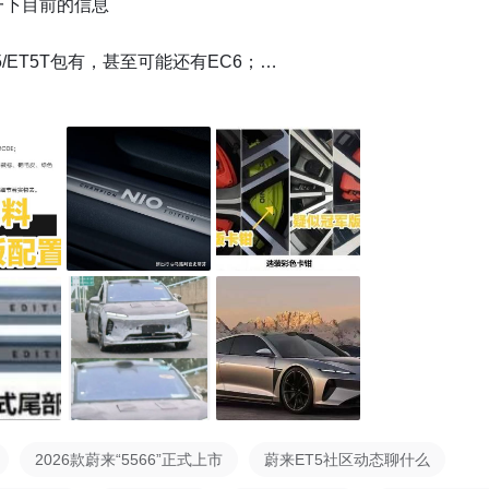
下目前的信息

/ET5T包有，甚至可能还有EC6；

内乔戈里灰，酷帅搭配，竞速黄色卡钳

杆、特调EP MODE、碳纤维后视镜

定制版变化

图怀疑有挖空，不过我个人感觉只是伪装车衣导致的错觉，上挖


注的就是价格，首先底盘没有大动肯定不会是ultra这种高价位
益变相有一个加量不加价的效果，关注55的小伙伴可以等7/4号
2026款蔚来“5566”正式上市
蔚来ET5社区动态聊什么