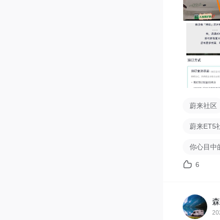
前脸造型
动感了。  

🛋️ 内饰
💺座椅加
📱横屏+
🖲神玑芯
畅。  

蔚来社区
💡 预订福
蔚来ET
现在预订并
换电计）+
你心目中的
6
作为第一
森
20