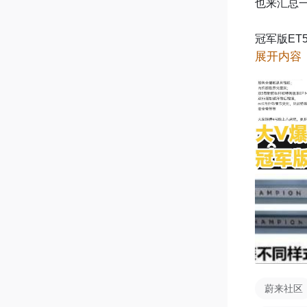
也来汇总一
冠军版ET5
展开内容
外月辉银+
55有防倾
内饰也会有
还有伪装
能性不大。
另外值得关
觉会搭配权
虑考虑。
蔚来社区