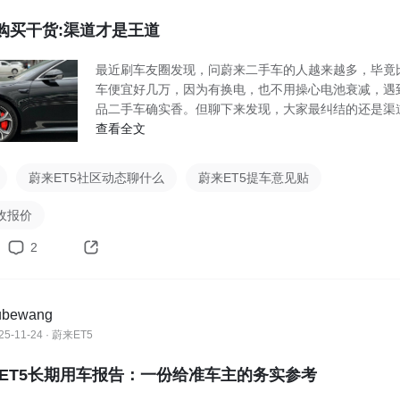
5购买干货:渠道才是王道
最近刷车友圈发现，问蔚来二手车的人越来越多，毕竟
车便宜好几万，因为有换电，也不用操心电池衰减，遇
品二手车确实香。但聊下来发现，大家最纠结的还是渠
题—
查看全文
蔚来ET5社区动态聊什么
蔚来ET5提车意见贴
收报价
2
ubewang
25-11-24 · 蔚来ET5
来ET5长期用车报告：一份给准车主的务实参考