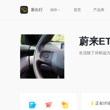
新出行
首页
产品库
深圳
蔚来E
生活除了诗和远
正在讨