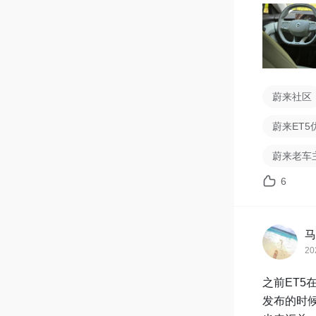
蔚来社区
蔚来ET5
蔚来老车
6
马
20
之前ET5
发布的时