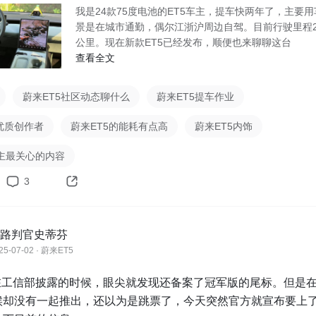
我是24款75度电池的ET5车主，提车快两年了，主要用
景是在城市通勤，偶尔江浙沪周边自驾。目前行驶里程2
公里。现在新款ET5已经发布，顺便也来聊聊这台
查看全文
蔚来ET5社区动态聊什么
蔚来ET5提车作业
优质创作者
蔚来ET5的能耗有点高
蔚来ET5内饰
主最关心的内容
3
路判官史蒂芬
25-07-02 · 蔚来ET5
在工信部披露的时候，眼尖就发现还备案了冠军版的尾标。但是在
候却没有一起推出，还以为是跳票了，今天突然官方就宣布要上