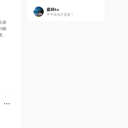
森林ks
平平淡淡才是真！
比新
到极
道问