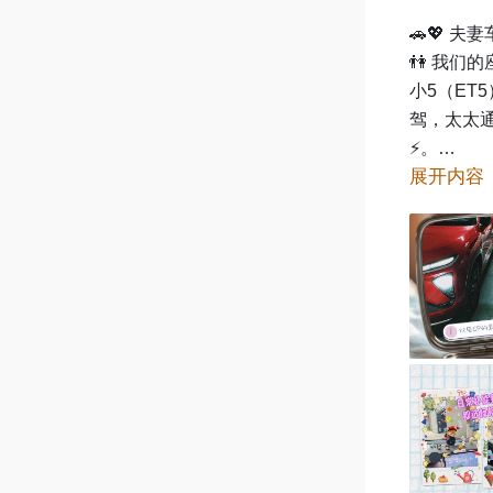
🚗💖 夫
👫 我们的
小5（ET
驾，太太
⚡。

展开内容
老6（ES
次免费换
驾够用不花
🌟 为什么
颜值CP：
长途皆可：