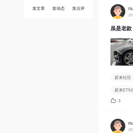
发文章
发动态
发点评
n
20
虽是老款
蔚来社区
蔚来ET5
3
n
20