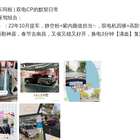
妻车同框 | 双电CP的默契日常

座驾组合：

5）：22年10月提车，静空粉+紫内颜值担当✨，双电机四驱+高阶
通勤神器，春节去南昌，又省又稳又好开，换电3分钟【满血】复
6）：19年11月提车，火星红的5年健将，一代SUV安全感拉满，
电权益真香，我的通勤好搭子，前年春节去厦门，空间大+底盘稳
哨。

选它们？

小5鲨鱼鼻溜背 vs 老6经典SUV线条，一低一高，同框超亮眼📸。
小5省电好开，老6能装稳当，省钱又省心💰。