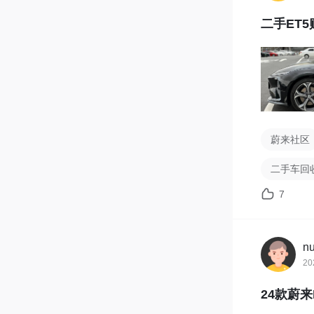
二手ET
蔚来社区
二手车回
7
n
20
24款蔚