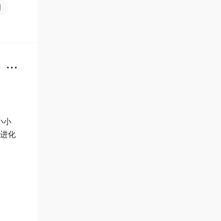
测
小小
都进化
后，