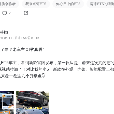
优质创作者
我来点评ET5
你心目中的ET5
蔚来ET5的猜
2
林ks
25-05-11 · 蔚来ES6/蔚来ET5
级了啥？老车主直呼“真香”

ET5车主，看到新款官图发布，第一反应是：蔚来这次真的把“
的既视感拉满了！对比我的小5，新款在外观、内饰、智能配置上
来盘一盘这几个升级点👇  

节更犀利

级：新款日行灯加粗，大灯组更立体，听说ADB自适应远光加持
安全。  

：
