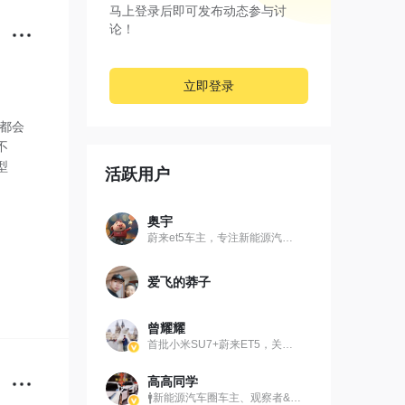
马上登录后即可发布动态参与讨
论！
立即登录
主都会
不
型
活跃用户
奥宇
蔚来et5车主，专注新能源汽车的小伙子
爱飞的莽子
曾耀耀
首批小米SU7+蔚来ET5，关注智能座舱、辅助驾驶
高高同学
🚹新能源汽车圈车主、观察者&分享博主👀 ❇️小鹏P7车主、北京汽车（EV）车主、鹏友会主理人 💹新能源汽车资讯｜自驾攻略｜拍车日常