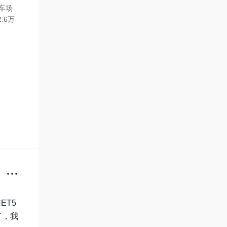
车场
.6万
ET5
了，我