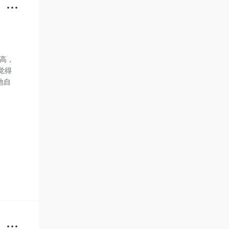
高，
觉得
地自