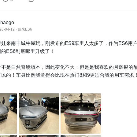
6月15日

结束后的5个工作日内完成开奖。

uhaogo
则及注意事项

26-04-12 · 蔚来ES6
内容，文体不限，发布动态/文章/视频皆可；

：图片>3图，文字>30字参与【随机奖】评选，文字>200字参与【
娃来南丰城牛屋玩，刚发布的ES9车里人太多了，作为ES6用


的ES6到底哪里升级了！

>60秒，内容需介绍车辆，不能仅拍摄外观内饰；

活动需要真实探店体验并拍摄图片，网上盗用图片、凑字数、洗稿
个不是自然奇镜版本，因此变化不大，但是是我喜欢的月辉银的
内容等违规不参与评奖；

可以的！车身比例我觉得会比现在热门8和9更适合我的用车需求
限定贴纸】外，每个用户ID仅可以获得一项奖品；

我同款的织雪轮毂，真的挺经典的！

解释权归新出行所有，有任何疑问欢迎联系
@小新同学
，最直观的感受就是座椅，座椅的舒适性比我二代6提升一大档次
的柔软度刚刚好，后排的座椅按摩通风直接标配了，主驾驶标配
这个真的是我的刚需！另外就是超大HUD和横屏也是很不错的！
二代6提升很多。后备箱基本能满足家用的收纳需求！
