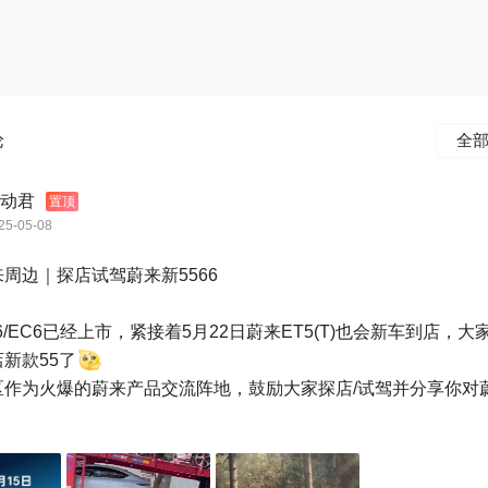
论
全
动君
置顶
25-05-08
周边｜探店试驾蔚来新5566

6/EC6已经上市，紧接着5月22日蔚来ET5(T)也会新车到店，大
新款55了
区作为火爆的蔚来产品交流阵地，鼓励大家探店/试驾并分享你对
”的真实感受！


