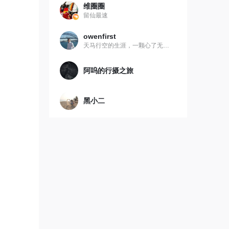
驾蔚来
维圈圈
留仙最速
owenfirst
天马行空的生涯，一颗心了无牵挂
阿呜的行摄之旅
黑小二