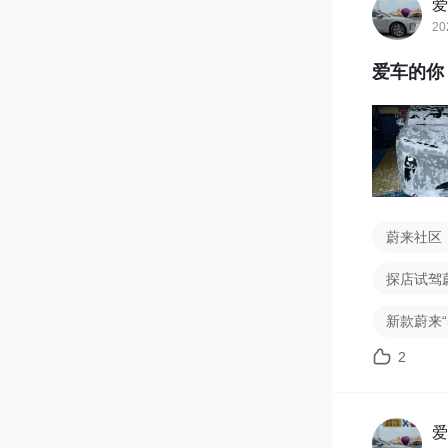
爱
20
爱车的你
蔚来社区
探店试驾蔚
新款蔚来“
2
爱