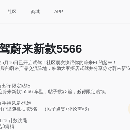
社区
商城
APP
驾蔚来新款5566
6在5月16日已开启试驾！社区朋友快跟你的蔚来FL约起来！

爆的蔚来产品交流阵地，鼓励大家探店试驾并分享你对蔚来新“66
新出行 限定贴纸

蔚来新款“5566”车型，帖子数≧3篇，必得限定贴纸。

物 手持风扇-泡泡

用户里随机抽取5名。（帖子点赞+评论需>3）

Life 计数跳绳

选3篇精