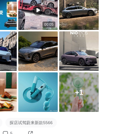
行-蔚来社区】发帖分享你的探店试驾感受，并关联话题#探店试
6#，即可参与活动。

传送门：
链接
00:05


必得奖｜新出行 限定贴纸

发帖讨论蔚来新款“5566”车型，帖子数≧3篇，必得限定贴纸。

*5｜向物 手持风扇-泡泡

感受的用户里随机抽取5名。（帖子点赞+评论需>3）

码：5月28日前分享探店蔚来ET5(T)内容，额外抽送价值199元的
fe 粽子礼盒」*1。【已送出】

+1
3｜NIOLife 计数跳绳

编辑评选3篇精华内容。

探店试驾蔚来新款5566


5