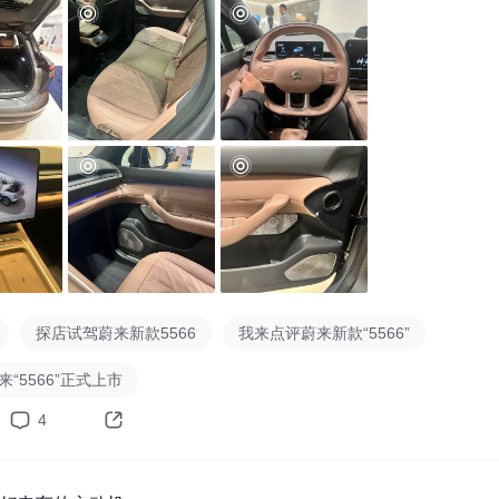
多配置叠加，智能化配置比如芯片，激光雷达都是三代平台的配
比我买的时候便宜很多，作为老车主心里肯定不好受，但是新能
不升级产品力很难在竞争中活下去！

ES6的外观在除了自然奇镜特别版上有一定的变化，总体变化不
看的。内饰增加的配置主要在舒适性的配置，后排座椅通风按摩
座椅等。重点是加量不加价，其智能化配置也是和三代平台靠齐
就差一个900v平台了！你们觉得呢？

探店试驾蔚来新款5566
我来点评蔚来新款“5566”
来“5566”正式上市
4