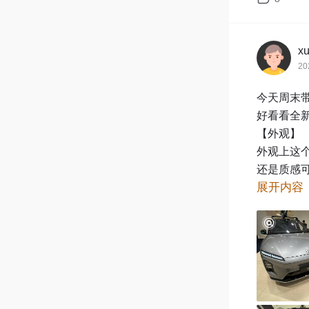
5月10日 - 
*将于活动
x
⚠️活动细
20
1. 原创
2. 图文
今天周末带
奖】评选；
好看看全新
视频：时长
【外观】

3. 参与
外观上这
GPT生成
还是质感
4. 除【
展开内容
毂也是和
活动最终
【内饰】

走进内饰
撑和座椅
力座椅，
上真的比
【价格】
