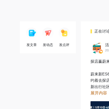
正在讨
发文章
发动态
发点评
活
20
探店赢蔚来
蔚来新ES
约着去探店
新出行社
展开内容
新“5566
📷参与方式