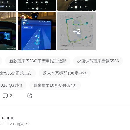
车机上的空调出风口选择，耗电量比较大的工作元器件就是空调
般两人或一人乘车，空调出风口可以减少一点，不必全部打开，
就可以关闭，但是至少要保留一个出风口（这是强制），另外就
控制，也是能够手动调整，后排没有坐人也是能够自己控制后排
+2
蔚来的辅助驾驶行车，我有两张图，都是比较高比例的智驾的比
是使用智驾，比人开起来要省电，因为基本没急加速急减速，开
新款蔚来“5566”车型申报工信部
探店试驾蔚来新款5566
来“5566”正式上市
蔚来全系标配100度电池
025 Q3财报
蔚来集团10月交付破4万
2
uhaogo
25-10-20 · 蔚来ES6