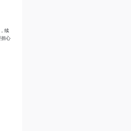
耗，续
要担心
保证电
右，
跑到
），所
的差
入换电
供参