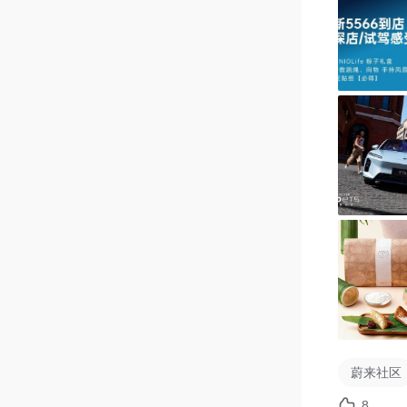
在【新出
新款556
快速发布
🎁活动奖励
1⃣️发帖
*活动期间
2️⃣随机奖
*分享探店
🎁礼品加
「NIOLi
3️⃣精华奖*
*由新出行
蔚来社区
⏰活动时间
8