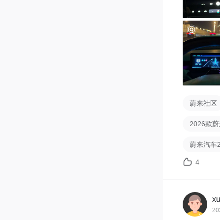
一是对于
们车上一
风口位置
出风口的
况的。

二是多用
色部分就
蔚来社区
2026款蔚
蔚来汽车2
4
x
20