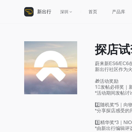
新出行
首页
产品库
深圳
探店试
蔚来新ES6/EC
新出行社区作为火
🎁活动奖励

1⃣️发帖必得奖｜
*活动期间发帖讨论
2️⃣随机奖*5｜向
*分享探店感受的
3️⃣精华奖*3｜NIO
*由新出行编辑评