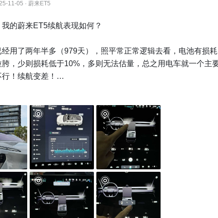
25-11-05 · 蔚来ET5
我的蔚来ET5续航表现如何？

已经用了两年半多（979天），照平常正常逻辑去看，电池有损
拉胯，少则损耗低于10%，多则无法估量，总之用电车就一个主
行！续航变差！

爱车如何呢？真的不是吹牛夸张，续航不用担心，我有换电给我
程度，我现在补能全靠换电进行，在现在11月的平均温度17度左
出13-15度/百公里的能耗水平，据此推断75度满电电池是可以
左右，但因为换电后的续航只有93%（不满充为了保证电池健康
跑380~400公里左右，根据天气变化，相应能耗会有比较明显
就是暴热爆冷的天气，续航会再缩短一些，注意我的电池因为进
基本忽略不计。

热的天气，相应提高续航有啥办法呢？我也是总结出了小的tips