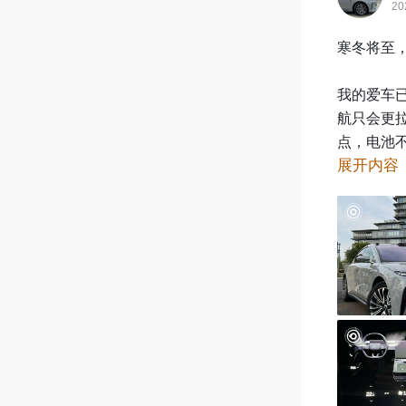
20
寒冬将至，
我的爱车
航只会更
点，电池不
展开内容
那么我的
池的健康
依然还能跑
430公里
以一般是能
异，一般
循环，损耗
那么爆冷暴
考：
