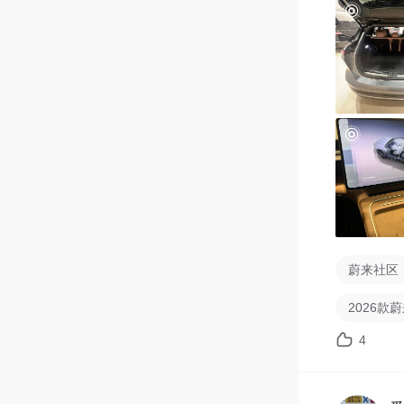
目前这么
是价格还
就这样，
【总结】

26款蔚来
还是挺耐
驶零重力
得和三代6
蔚来社区
2026款蔚
4