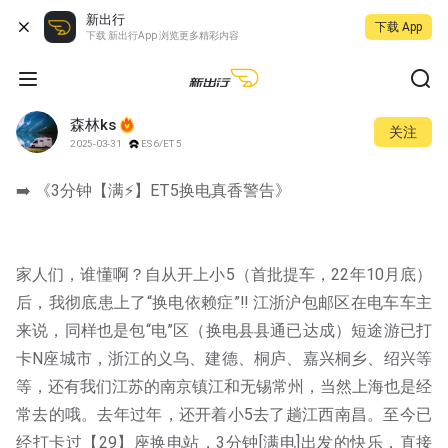
新出行
下载 App
下载 新出行App 浏览更多精彩内容
森林ks
关注
2025-03-31
ES6/ET5
➡️ 《3分钟【满⚡】ET5换电真香警告》
家人们，谁懂啊？自从开上小5（首批提车，22年10月底）
后，我彻底患上了“换电依赖症”‼️ 江浙沪包邮区在电车车主
来说，同样也是包“电”区（换电县县通已达成）短途游已打
卡N座城市，浙江的义乌、建德、桐庐、嘉兴桐乡、绍兴等
等，还有我们江苏的南京镇江和无锡常州，当然上海也是经
常去的哦。去年过年，还开着小5去了趟江西南昌。至今已
经打卡过【29】座换电站，3分钟[满电]出发的快乐，直接