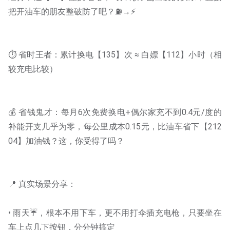
把开油车的朋友整破防了吧？⛽→⚡ 
⏱️ 省时王者：累计换电【135】次 ≈ 白嫖【112】小时（相
较充电比较）  
💰 省钱鬼才：每月6次免费换电+偶尔家充不到0.4元/度的
补能开支几乎为零，每公里成本0.15元，比油车省下【212
04】加油钱？这，你受得了吗？
• 雨天☔️，根本不用下车，更不用打伞插充电枪，只要坐在