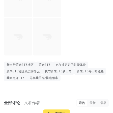
新出行蔚来ET5社区
蔚来ET5
比加油更好的补能体验
蔚来ET5社区动态聊什么
我与蔚来ET5的日常
蔚来ET5每日晒能耗
我来点评ET5
分享我的充/换电频率
全部评论
只看作者
最热
最新
最早