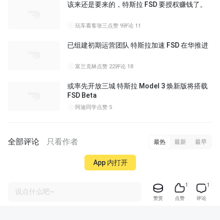
该来还是要来的，特斯拉 FSD 要授权赚钱了。
玩车看客张三
点赞 9
评论 11
已组建初期运营团队 特斯拉加速 FSD 在华推进
富兰克林
点赞 22
评论 18
或率先开放三城 特斯拉 Model 3 焕新版将搭载
FSD Beta
阿迪同学
点赞 5
全部评论
只看作者
最热
最新
最早
App 内打开
1
1
说点什么吧~
赞赏
点赞
评论