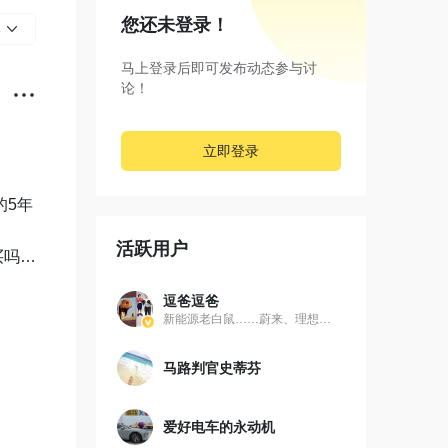
您还未登录！
部
马上登录后即可发布动态参与讨
论！
立即登录
的5年
活跃用户
买吗？
手、
逗爸逗爸
吗？

新能源老白鼠……蔚来、理想、岚图
议，
马路判官史蒂芬


爱好电车的永动机
思 