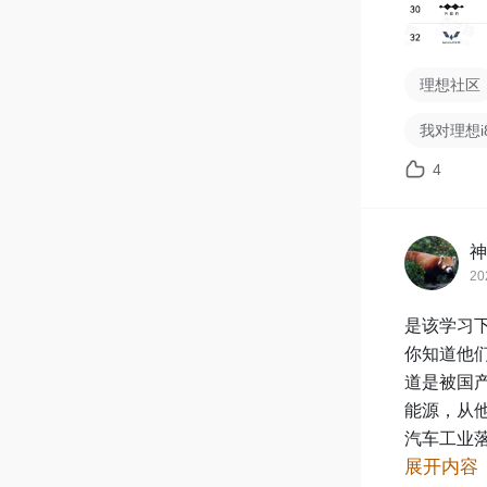
理想社区
我对理想i
4
神
20
是该学习下
你知道他
道是被国
能源，从
汽车工业
展开内容
现在中国