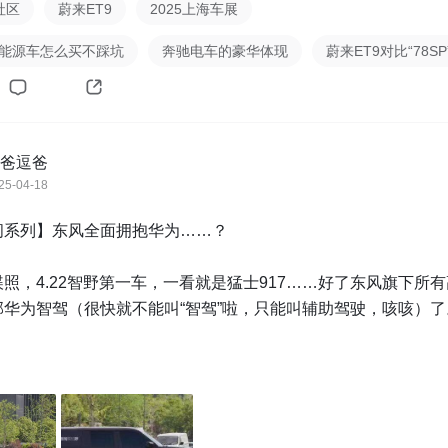
社区
蔚来ET9
2025上海车展
新能源车怎么买不踩坑
奔驰电车的豪华体现
蔚来ET9对比“78SP
爸逗爸
25-04-18
系列】东风全面拥抱华为……？

照，4.22智野第一车，一看就是猛士917……好了东风旗下所
华为智驾（很快就不能叫“智驾”啦，只能叫辅助驾驶，咳咳）了。
崑版还有20万的价格优势，不知这波猛士会不会来一波更猛的价
同学
@阿平同学
@小马