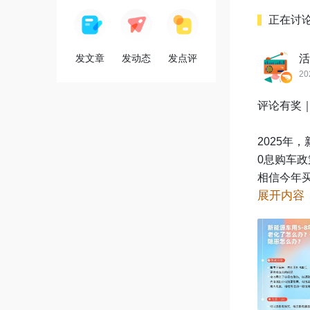
正在讨
发文章
发动态
发点评
活
20
评论有奖｜
2025年
0息购车政
相信今年
展开内容
比如哪个
智能系统8
站在过来
聊聊你会更
如：自己
评论区来聊