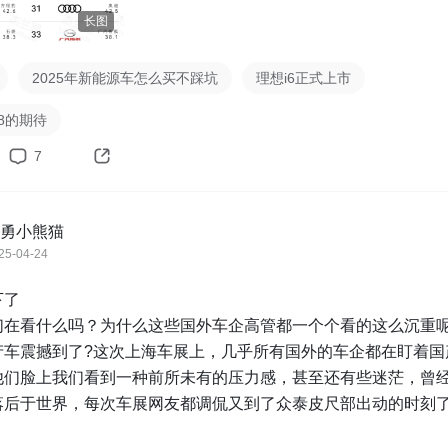
长图
2025年新能源车怎么买不踩坑
理想i6正式上市
8的期待
7
勇小熊猫
25-04-24
了

们在看什么吗？为什么这些国外车企高管都一个个看的这么沉重
产车震撼到了?这次上海车展上，几乎所有国外的车企都在盯着国
他们脸上我们看到一种前所未有的压力感，甚至还有些迷茫，曾
落后于世界，每次车展网友都调侃又到了众泰皮尺部出动的时刻
品牌已经站在了世界的前沿，轮到外企围观国产车了，当看到中