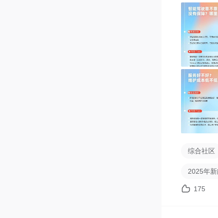
30W磁吸充
【评论要求
1、字数>
2、凑字数
3、每个用
【活动时间
2月14日
*活动最
综合社区
2025年
175