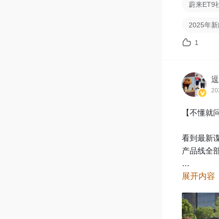
蔚来ET9
2025年
1
逗
20
【不懂就问
看到最新谍
产品线全部
展开内容
方程豹8乾
@陈大个