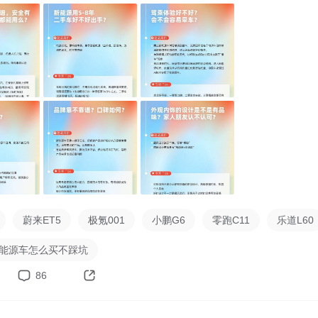
电宝」；另外随机抽送 2 张 50 元京东卡🎁

】

10字，文字+配图更容易被精选哦！

、AI生成内容等违规行为不参与评奖；

户ID仅可以获得一项奖品，不可重复领取。

】

-2月28日，活动结束后2个工作日内开奖。

终解释权归新出行所有
蔚来ET5
极氪001
小鹏G6
零跑C11
乐道L60
新能源车怎么买不踩坑
86