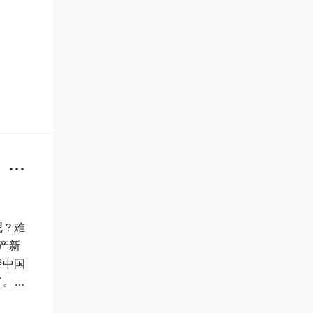
呢？难
产新
经中国
了。而
国的汽