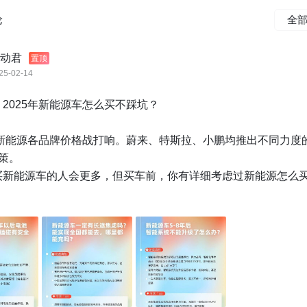
论
全
动君
置顶
25-02-14
2025年新能源车怎么买不踩坑？

，新能源各品牌价格战打响。蔚来、特斯拉、小鹏均推出不同力度
策。

买新能源车的人会更多，但买车前，你有详细考虑过新能源怎么
品牌的补能最方便？用车5-8年后电池老化问题、二手车好不好出
-10年都能持续OTA、智驾是否安全靠谱、售后服务好不好等问题
人的视角，结合自身的用车经验，给2025年准备购车的人一些建
看重哪个方面？

没有家充平时充电太麻烦了，我会建议优先考虑蔚来系换电车型。
聊，本君抽取 3 名结合自身情况发表优质观点的用户，送出「倍