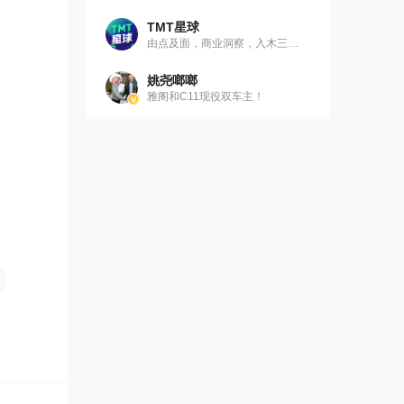
TMT星球
由点及面，商业洞察，入木三分。
姚尧啷啷
雅阁和C11现役双车主！