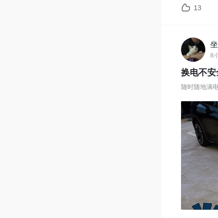
13
很明显，
家认为这
算在内？
坐
8
换电不安
随时随地满