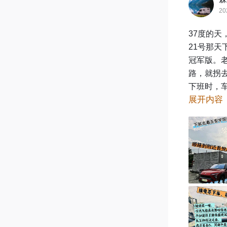
20
37度的天
21号那天
冠军版。
路，就拐去
下班时，车
展开内容
度。我坐
换完电，直
寻光版正好
话说回来
响充电速