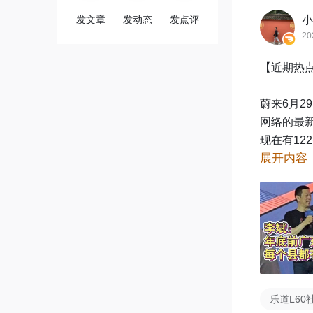
发文章
发动态
发点评
小
20
【近期热
蔚来6月
网络的最
现在有12
展开内容
换电站县
令：“今年
蔚来换电站
2024年：

安徽、广东
2025年7
乐道L60
江西、福建