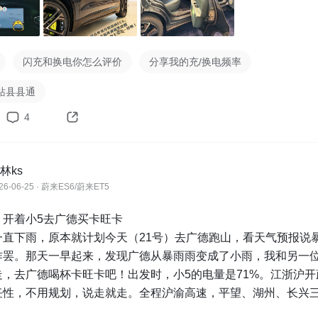
闪充和换电你怎么评价
分享我的充/换电频率
站县县通
4
林ks
26-06-25 · 蔚来ES6/蔚来ET5
开着小5去广德买卡旺卡

一直下雨，原本就计划今天（21号）去广德跑山，看天气预报说
作罢。那天一早起来，发现广德从暴雨雨变成了小雨，我和另一
走，去广德喝杯卡旺卡吧！出发时，小5的电量是71%。江浙沪开
任性，不用规划，说走就走。全程沪渝高速，平望、湖州、长兴
电站，根本不用操心。
