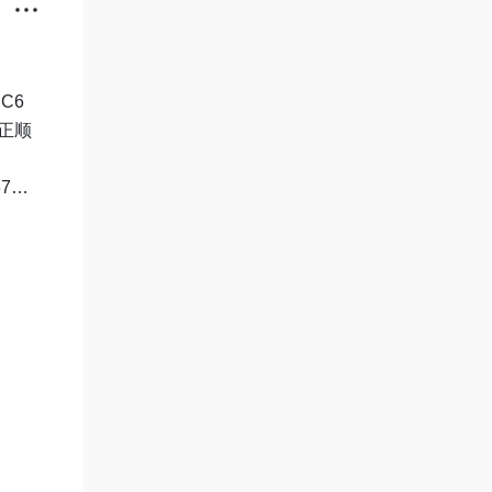
C6
正顺
7
ALO
也会影
！