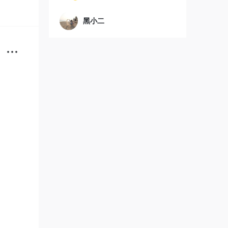
场。大
黑小二
站也