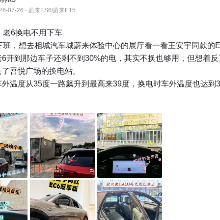
26-07-26 · 蔚来ES6/蔚来ET5
，老6换电不用下车

下班，想去相城汽车城蔚来体验中心的展厅看一看王安宇同款的E
老6开到那边车子还剩不到30%的电，其实不换也够用，但想着反
了吾悦广场的换电站。

外温度从35度一路飙升到最高来39度，换电时车外温度也达到3
在车里，不用下车，也不用感受室外的热浪，换个电，3分钟！

接开到附近的体验中心看了看EC6冠军版，巧的是，小虫子的H
到店，小家伙是真会“来事”呀。

，大热天换电，体验过就知道差别在哪。随便提一嘴，听说天热
度，不知道你感受过没？反正和我没关系，我开着老6，只换不充