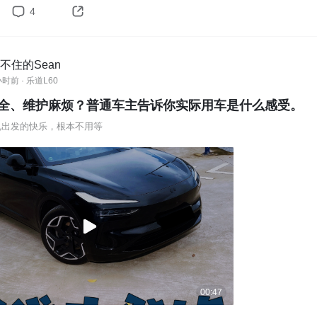
4
蔚来要大力布局345线城市换电站的节奏，助力乐道进军下沉市
个“县县通”的换电站，是单纯指城区内的，还是把高速服务区换电
等你来分析！
不住的Sean
小时前 · 乐道L60
全、维护麻烦？普通车主告诉你实际用车是什么感受。
电出发的快乐，根本不用等
00:47