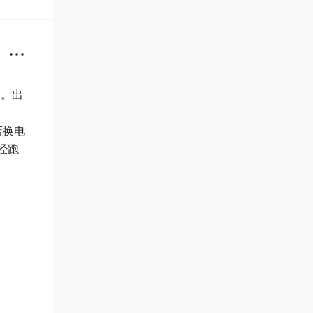
事。出
店换电
经跑
，刷
把伞，
一上班