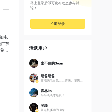
马上登录后即可发布动态参与讨
论！
立即登录
来加电
说广东
活跃用户
在希望
坐不住的Sean
逗爸逗爸
新能源老白鼠……蔚来、理想、岚图
森林ks
平平淡淡才是真！
吴颖
双电机驱动的肉身