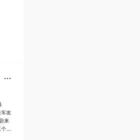
暴
位车友
蔚来
三个服