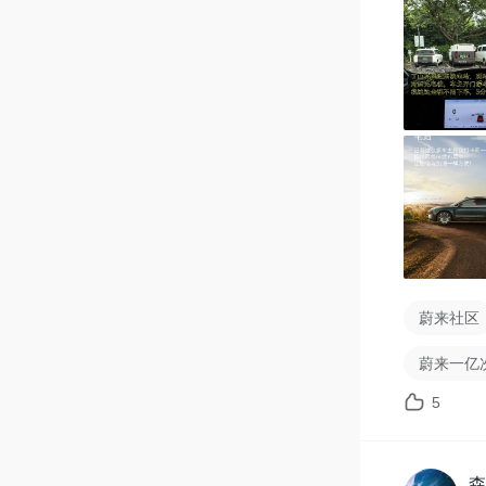
最后再多
仙人山服
这个服务
蔚来社区
蔚来一亿
5
森