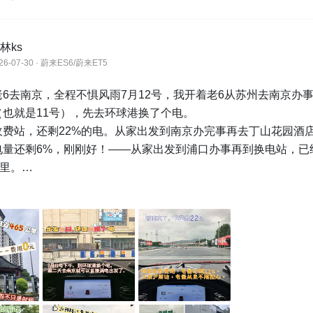
林ks
26-07-30 · 蔚来ES6/蔚来ET5
6去南京，全程不惧风雨7月12号，我开着老6从苏州去南京办
也就是11号），先去环球港换了个电。

收费站，还剩22%的电。从家出发到南京办完事再去丁山花园酒
电量还剩6%，刚刚好！——从家出发到浦口办事再到换电站，已
里。

风“巴威”影响，雨时大时小。车子自动泊入换电站后，我坐在车里
旧等着电池，“换旧上新”。

面是一排充电桩，只看见最右侧那台车，车门打开，车主撑着一
充电枪。我这边3分钟换完电，全程不用下车。

城黄桥春申湖西路换电站，电量剩18%，顺路再换一个，这样周
出发。

，南京一个来回，全程约465公里，换电3次，费用0元。

门，换电和不换电（充电），真的是两种不同的补能体验。
