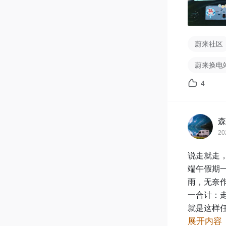
蔚来社区
蔚来换电
4
森
20
说走就走，
端午假期
雨，无奈
一合计：
就是这样
展开内容
务区都有换