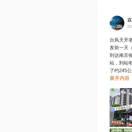
森
20
台风天开老
发前一天（
到达南京
站，到站
了约245公
展开内容
那天受台
刷手机，依
换电站对
准备下车插
返程到相
就可以直接
12号当天
开电车出