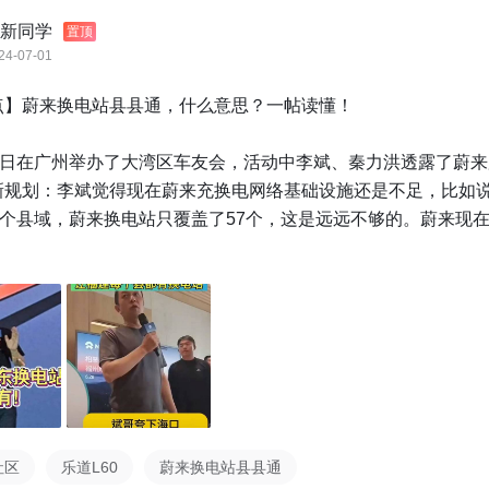
新同学
置顶
24-07-01
点】蔚来换电站县县通，什么意思？一帖读懂！

29日在广州举办了大湾区车友会，活动中李斌、秦力洪透露了蔚
新规划：李斌觉得现在蔚来充换电网络基础设施还是不足，比如
2个县域，蔚来换电站只覆盖了57个，这是远远不够的。蔚来现
县通，广州大湾区肯定要走在全国的前面，因此他给沈斐下了命
年底前，广东换电站要做到县县通，每个县都要有换电站。”

县县通目标👇



月前：

社区
乐道L60
蔚来换电站县县通
、湖北、河南、山东
