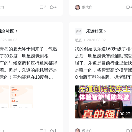
个家庭的信赖和选择，成就
大白
2
4
侯大白
L90的销冠实力。
综合社区
乐道社区
2026-08-03
动态
2026-08-02
青岛的夏天终于到来了，气温
我的创始版乐道L60升级了椰子3
了30多度，明显感觉到很
之后，明显感觉智能辅助驾
车的时候空调和座椅通风都得
强了。乐道是目前行业里最
着。但是，乐道的能耗我还是
是唯一的，将智驾高阶模型
意的！平均能耗在13度每百
Orin版车型的品牌。拥堵跟
右。 城市地区：山东省青岛
畅，起步和刹车更加类人，
度：30多度 车型：乐道L60后
也很顺畅，闸机也能识别并
0度电池） 能耗情况：平均能
过，选道更准、博弈更强、
度每百公里
较积极。常用常新，乐道，
00:27
大白
1
1
侯大白