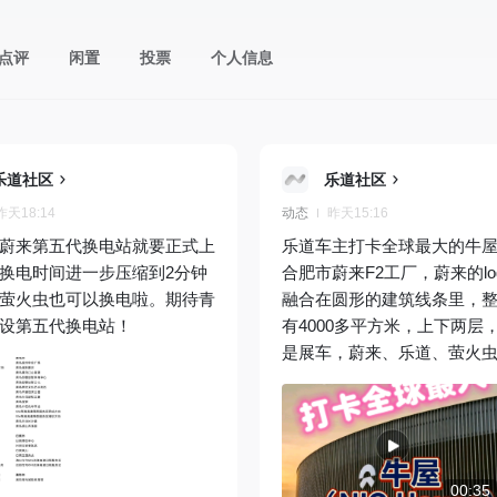
点评
闲置
投票
个人信息
乐道社区
乐道社区
昨天18:14
动态
昨天15:16
蔚来第五代换电站就要正式上
乐道车主打卡全球最大的牛
换电时间进一步压缩到2分钟
合肥市蔚来F2工厂，蔚来的lo
萤火虫也可以换电啦。期待青
融合在圆形的建筑线条里，
设第五代换电站！
有4000多平方米，上下两层
是展车，蔚来、乐道、萤火
二层有很多nio life商城的商
然，这里也有儿童区域，还
台点咖啡或者饮品。如果报
加“小小工程师”活动，可以通
与F2工厂的空中连廊，在工
00:35