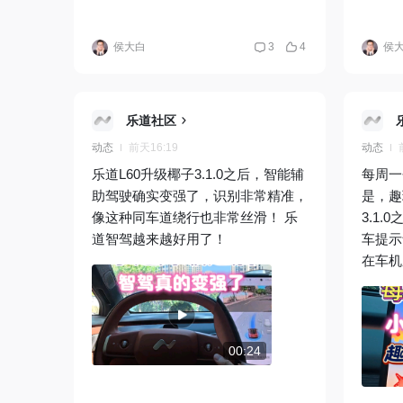
侯大白
3
4
侯
乐道社区
动态
前天16:19
动态
乐道L60升级椰子3.1.0之后，智能辅
每周一
助驾驶确实变强了，识别非常精准，
是，趣
像这种同车道绕行也非常丝滑！ 乐
3.1
道智驾越来越好用了！
车提示
在车机
如果找
试，里
是“马
日”“
00:24
喜欢的