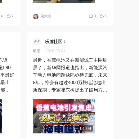
生产线
作为车
4
7
侯大白
3
6
乐道社区
动态
2026-08-04
乐道
最近，香蕉电池又在新能源车主圈刷
L90
屏了，新华网报道也指出，新能源汽
水平最好
车动力电池问题缺陷亟待兜底，未来
现最出
8年，将会有超过4000万块电池超出
合能耗
质保期，专家崔东树提出了破局方
利用率达
法，那就是推广换电模式。市场也证
备舱，上
明了这一思路，比如蔚来乐道L60因
万次。
为有换电的优势，在二手市场表现出
充换电
了更强的价值稳定性，《2026上半
是这些
年中国汽车保值率研究报告》显示，
01:04
6万多
乐道L60以一年保值率74.92％的成