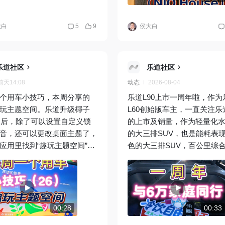
到乐道汽车在“灯塔工厂”先进
生产的过程，科技感满满，
大白
5
9
侯大白
主，也会对乐道更有信心！
乐道社区
乐道社区
前天14:08
动态
2026-08-04
个用车小技巧，本周分享的
乐道L90上市一周年啦，作为
玩主题空间。乐道升级椰子
L60创始版车主，一直关注乐道
.0之后，除了可以设置自定义锁
的上市及销量，作为轻量化
音，还可以更改桌面主题了，
的大三排SUV，也是能耗表
应用里找到“趣玩主题空间”，
色的大三排SUV，百公里综
不到的话，可以重启车机再试
低至14.5kWh，同时，空间
面现在一共有3款主题，分别
到81.5%，有着最好用的前
年特别版”“乐道两周年品牌
市一年，累计打开超过1600
乐道的夏天”，赶快设置一个自己
乐道L90共享蔚来超9000座
主题吧！
站，3分钟换电非常方便，正
00:28
00:33
特点，让乐道L90获得了超过