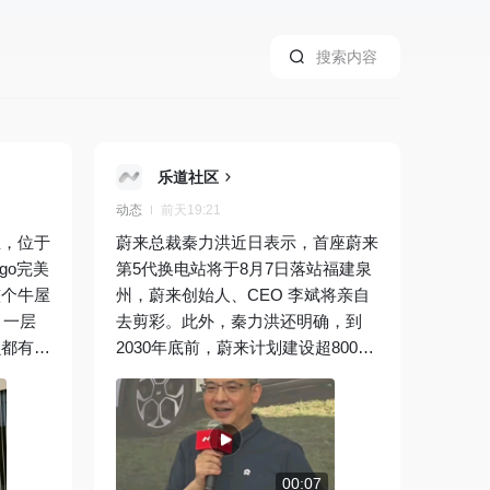
乐道社区
动态
前天19:21
屋，位于
蔚来总裁秦力洪近日表示，首座蔚来
go完美
第5代换电站将于8月7日落站福建泉
整个牛屋
州，蔚来创始人、CEO 李斌将亲自
，一层
去剪彩。此外，秦力洪还明确，到
虫都有。
2030年底前，蔚来计划建设超8000
品，当
座换电站。
可以在吧
名参
过牛屋
厂里看
00:07