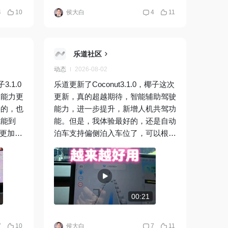
了乐道
绩，成为2026上半年纯电中型SUV
4
10
侯大白
4
11
一年保值率第一！
乐道社区
动态
2026-08-02
.1.0
乐道更新了Coconut3.1.0，椰子这次
驶能力更
更新，真的超越期待，智能辅助驾驶
快的，也
能力，进一步提升，新增人机共驾功
赋能到
能。但是，我体验最好的，还是自动
车更加顺
泊车支持偏侧泊入车位了，可以根据
转弯路段
情况选择偏左、居中或者偏右，更符
智驾通
合日常生活场景。
绕行也比
做到了！
00:21
7
10
侯大白
7
11