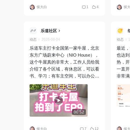
侯大白
1
4
侯
乐道社区
动态
2026-08-04
动态
乐道车主打卡全国第一家牛屋，北京
最近，
东方广场蔚来中心（NIO House），
也达到
这个牛屋真的非常大，工作人员给我
热，开
介绍了各个区域，有休息区，可以看
一直开
书、学习；有车主空间，可以办公、
非常满
组织活动；还有儿童区，可以让孩子
公里左
在里面开心地玩耍。用乐道积分或者
市 温
饮品券也可以在吧台点饮料，每个城
驱（6
市都有特色的饮料，对了，喜欢收集
耗13
冰箱贴的车主有福了，每个城市的牛
00:52
屋都有不同冰箱贴，都非常好看！
侯大白
7
12
侯