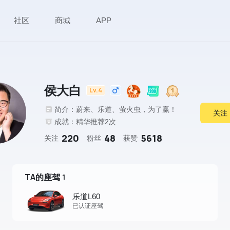
社区
商城
APP
侯大白
Lv.4
简介：蔚来、乐道、萤火虫，为了赢！
关注
成就：精华推荐2次
220
48
5618
关注
粉丝
获赞
TA的座驾
1
乐道L60
已认证座驾