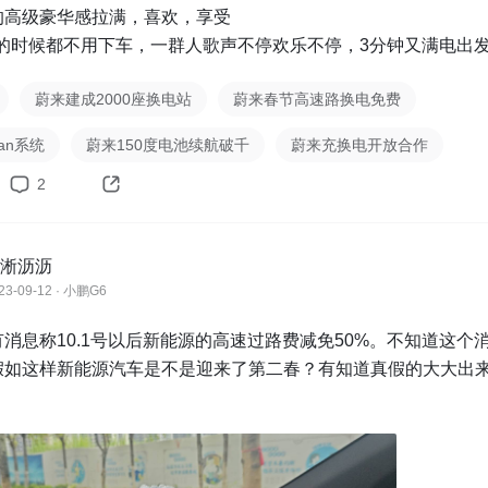
高级豪华感拉满，喜欢，享受

 换电的时候都不用下车，一群人歌声不停欢乐不停，3分钟又满电出
蔚来建成2000座换电站
蔚来春节高速路换电免费
an系统
蔚来150度电池续航破千
蔚来充换电开放合作
2
淅沥沥
23-09-12 · 小鹏G6
消息称10.1号以后新能源的高速过路费减免50%。不知道这个
假如这样新能源汽车是不是迎来了第二春？有知道真假的大大出