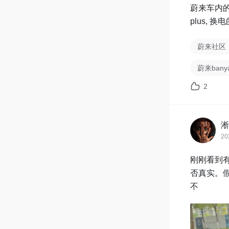
蔚来车内的
plus,
蔚来社区
蔚来bany
2
淅
20
刚刚看到有
否真实。
不