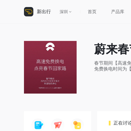
新出行
首页
产品库
深圳
蔚来春
春节期间【高速免
免费换电时间为【20
正在讨