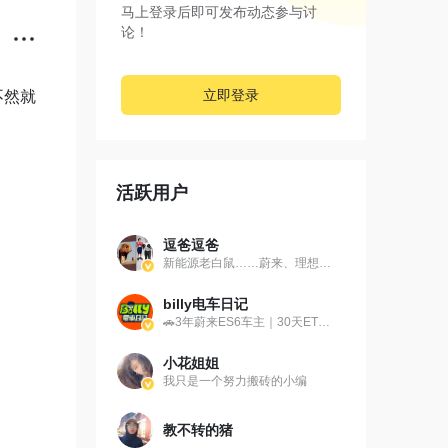
马上登录后即可发布动态参与讨
论！
立即登录
不然就
活跃用户
逗爸逗爸
新能源老白鼠……蔚来、理想、岚图
billy电车日记
🚗3年蔚来ES6车主｜30天ET7车主 📋蔚用车感受分享｜车主角度购车建议 📗新能源相关资讯｜试驾体验
小花姐姐
我只是一个努力搬砖的小编
教不转的猪