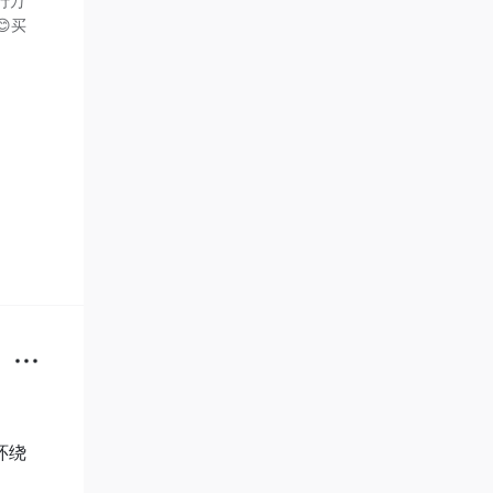
行万
买
环绕