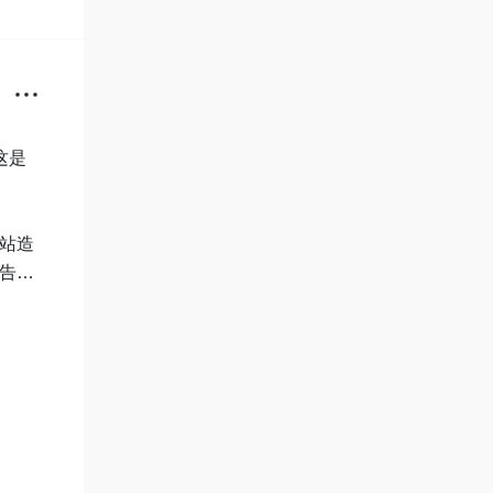
这是
电站造
以告诉
，但
小长
地了，