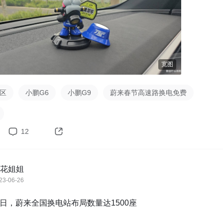
宽图
社区
小鹏G6
小鹏G9
蔚来春节高速路换电免费
12
花姐姐
23-06-26
5日，蔚来全国换电站布局数量达1500座
