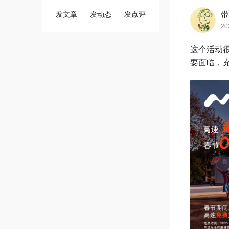
发文章
发动态
发点评
带
20
这个活动
要面临，充