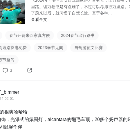
《2024年广州--西安自驾回家路》古有云：读万卷书，
里路。读万卷书是有点难了，不过可以考虑行万里路。
了蔚来以后，就习惯了自驾长途。基于各种...
查看全文
春节开蔚来回家真方便
2024春节出行路书
高速路换电免费
2023春节见闻
自驾游征文比赛
春节趣闻
3
T_bimmer
24-02-01
的很爽哈哈哈

饰，光瀑式的氛围灯，alcantara的翻毛车顶，20多个扬声器的
MI温馨作伴
