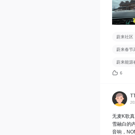
蔚来社区
蔚来春节
蔚来能源
6
T
20
无麦K歌真
雪融白的内
音响，NO