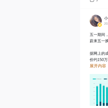
3
小
20
五一期间
蔚来五一换
据网上的成
价约15
展开内容
我。

之前在蔚
这个费用
假换电超4
这钱，都