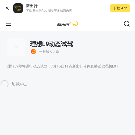
新出行
下载 App
下载 新出行App 浏览更多精彩内容
理想L9动态试驾
一起加入讨论
理想L9即将进行动态试驾，7月15日11点新出行带你直播试驾理想L9！
加载中...