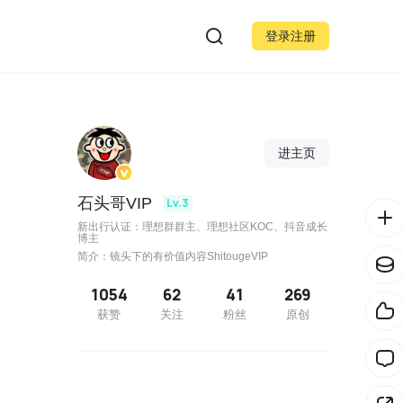
登录注册
进主页
石头哥VIP
Lv.3
新出行认证：理想群群主、理想社区KOC、抖音成长
博主
简介：镜头下的有价值内容ShitougeVIP
1054
62
41
269
获赞
关注
粉丝
原创