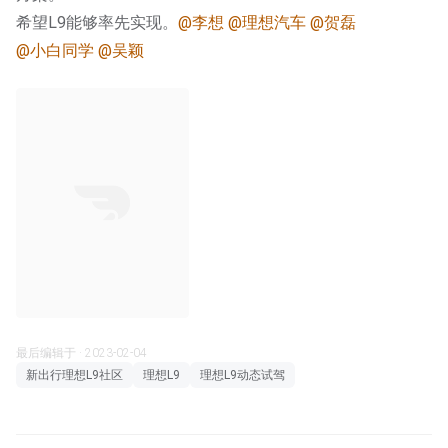
希望L9能够率先实现。
@李想
@理想汽车
@贺磊
@小白同学
@吴颖
最后编辑于 · 2023-02-04
新出行理想L9社区
理想L9
理想L9动态试驾