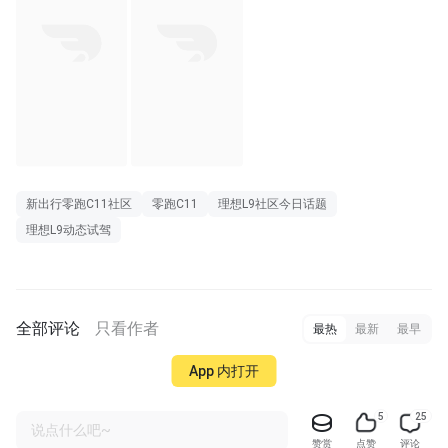
新出行零跑C11社区
零跑C11
理想L9社区今日话题
理想L9动态试驾
全部评论
只看作者
最热
最新
最早
App 内打开
5
25
说点什么吧~
赞赏
点赞
评论