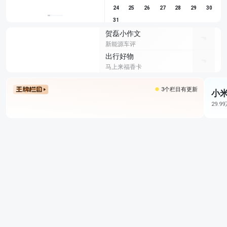
24
25
26
27
28
29
30
31
贺磊小作文
新能源车评
出行好物
马上来福香卡
3个栏目有更新
小米
29.9