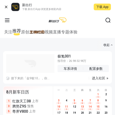
新出行
下载 App
下载 新出行App 浏览更多精彩内容
推荐
关注
原创
视频
直播
专题
体验
收起
极氪001
指导价：26.98-32.98万
车系详情
配置参数
进入社区
接下来的「金9银10」，你觉得车企应该把宣传重心放在耐久上还是创新上？
一
二
三
四
五
六
日
8月新车日历
1
2
1
红旗天工08
上市
尊界V680
3
4
上市
5
6
7
8
埃安AION
9
1
5
5
1
6
3
1
1
腾势Z9S
预售
享界G9
预售
长城H10
3
5
5
10
11
12
13
14
15
16
1
1
1
1
1
尊界V800
上市
别克至境L7
预售
深蓝S05 
5
5
6
17
18
19
20
21
22
23