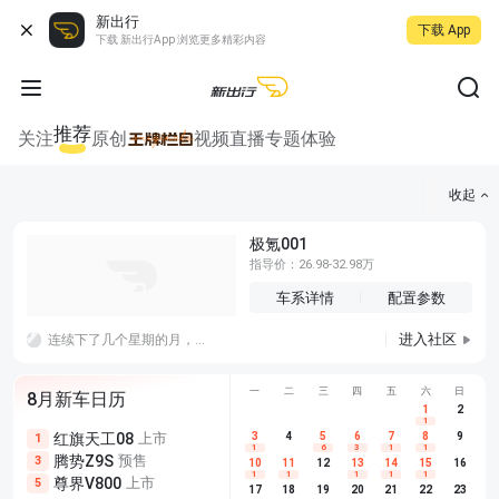
新出行
下载 App
下载 新出行App 浏览更多精彩内容
推荐
关注
原创
视频
直播
专题
体验
收起
极氪001
指导价：26.98-32.98万
车系详情
配置参数
进入社区
连续下了几个星期的月，现在暴晒一个星期再继续下雨，这谁能受得了，车的电耗也忽高忽低，还补了一次胎，难搞哦。
一
二
三
四
五
六
日
8月新车日历
1
2
1
红旗天工08
上市
尊界V680
3
4
上市
5
6
7
8
埃安AION
9
1
5
5
1
6
3
1
1
腾势Z9S
预售
享界G9
预售
长城H10
3
5
5
10
11
12
13
14
15
16
1
1
1
1
1
尊界V800
上市
别克至境L7
预售
深蓝S05 
5
5
6
17
18
19
20
21
22
23