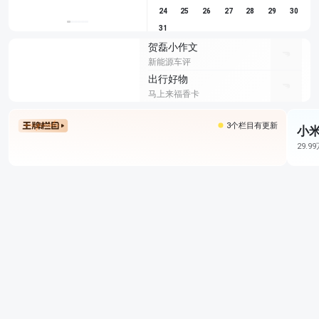
24
25
26
27
28
29
30
31
贺磊小作文
新能源车评
出行好物
马上来福香卡
3个栏目有更新
小米
29.9