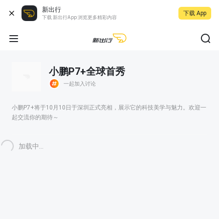
新出行
下载 App
下载 新出行App 浏览更多精彩内容
小鹏P7+全球首秀
一起加入讨论
小鹏P7+将于10月10日于深圳正式亮相，展示它的科技美学与魅力。欢迎一
起交流你的期待～
加载中...