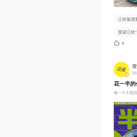
江铃集团
雷诺江铃“
4
壹
20
花一半的价
每一个不想回