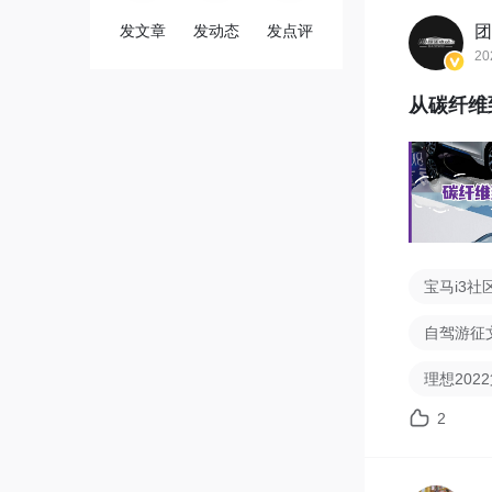
发文章
发动态
发点评
团
20
从碳纤维到
宝马i3社
自驾游征
理想202
2