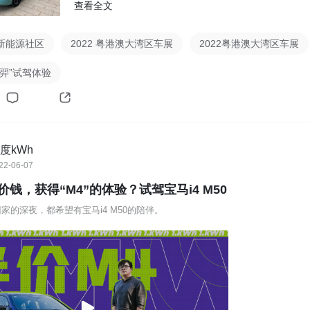
更...
查看全文
新能源社区
2022 粤港澳大湾区车展
2022粤港澳大湾区车展
羿”试驾体验
度kWh
22-06-07
钱，获得“M4”的体验？试驾宝马i4 M50
家的深夜，都希望有宝马i4 M50的陪伴。