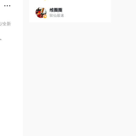
维圈圈
留仙最速
态/全新
。