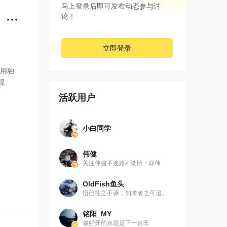
马上登录后即可发布动态参与讨
论！
立即登录
采用独
现
活跃用户
小白同学
伟健
关注伟健不迷路✊ 微博：@伟健同学
OldFish鱼头
悟已往之不谏，知来者之可追。
铭阳_MY
最好开的永远是下一台车