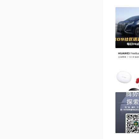
扫码图七回
—————
【5月社区
活动时间内（5
每打卡一天
1、连续1
抽一人赠送
2、连续2
牙运动耳机
3、连续3
包，下午瓜
注：

1、当天打
2、奖品统