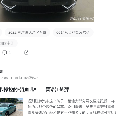
2022 粤港澳大湾区车展
0614智己智驾发布会
庆国际车展
1
毛
22-06-11 · 蔚来ET5/理想ONE
和操控的“混血儿”——雷诺江铃羿
说到江铃汽车这个牌子，相信大部分网友应该跟我一样
到的是那个蓝色的货车。说到雷诺，早些年雷诺科雷傲
雷嘉等SUV产品还是有一些知名度的，而现在你可能听