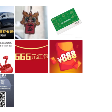
复关键字“D9”进群，获取更多福利。

———

「腾势D9 社区每日话题」打卡互动规则】

.5-6.8）

话题视为打卡成功；

0天每日话题打卡成功，即可获得“国风香薰”1个，并从每日打卡
200元京东卡；

0天每日话题打卡成功，将从中抽一人赠送“华为Freebuds4E真
”，价值699元；

0天每日话题打卡成功，打卡成功用户，当天上午瓜分666元现金
分888元现金红包；

卡才有效，今天补昨天卡无效。

一在6月发放。
