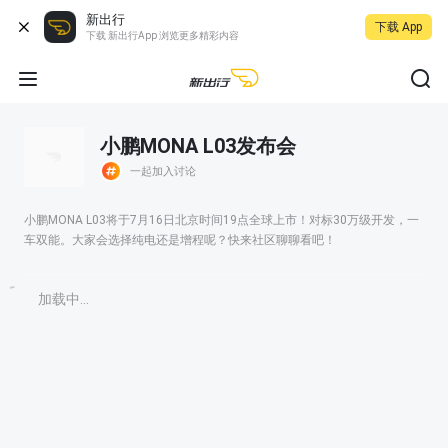
新出行
下载 App
下载 新出行App 浏览更多精彩内容
小鹏MONA L03发布会
一起加入讨论
小鹏MONA L03将于7月16日北京时间19点全球上市！对标30万级开发，一
车双能。大家会选择纯电还是增程呢？快来社区聊聊看吧！
加载中...