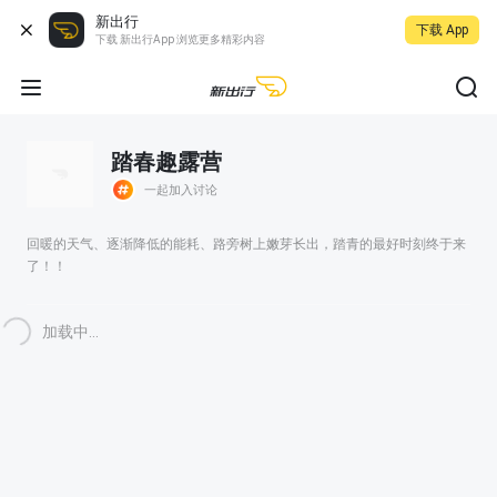
新出行
下载 App
下载 新出行App 浏览更多精彩内容
踏春趣露营
一起加入讨论
回暖的天气、逐渐降低的能耗、路旁树上嫩芽长出，踏青的最好时刻终于来
了！！
加载中...