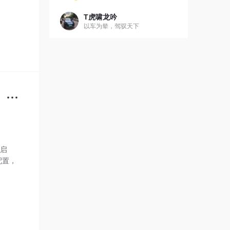
T虎啸龙吟
以车为辇，驾驭天下
大启
配置，