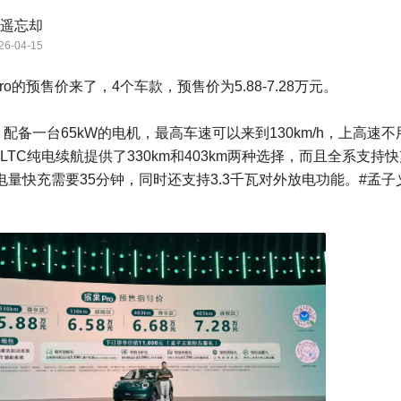
遥忘却
26-04-15
o的预售价来了，4个车款，预售价为5.88-7.28万元。

配备一台65kW的电机，最高车速可以来到130km/h，上高速不
LTC纯电续航提供了330km和403km两种选择，而且全系支持
0%电量快充需要35分钟，同时还支持3.3千瓦对外放电功能。#孟子
ro

日缤果Pro开启预售# 
