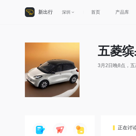
新出行
首页
产品库
深圳
五菱缤
3月2日晚8点，
正在讨