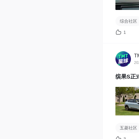
综合社区
1
T
20
缤果S正
五菱社区