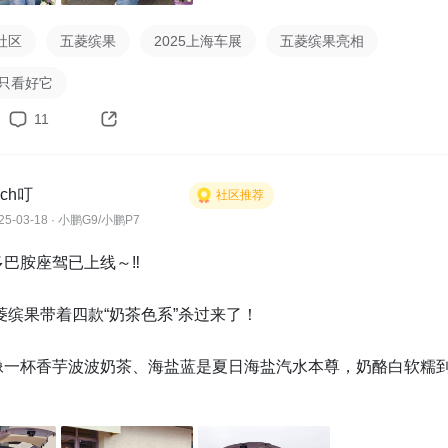
社区
五菱缤果
2025上海车展
五菱缤果亮相
我只看好它
11
ich叮
社区推荐
25-03-18 · 小鹏G9/小鹏P7
巴胺座驾已上线～‼️

五菱缤果带着四款“奶茶色系”杀过来了！

紫像一杯香芋波波奶茶、海盐蓝是夏日海盐汽水本尊，奶酪白软糯
白温柔到心坎里～

珠光车漆blingbling✨，开它出街直接拿捏男生的回头率！
