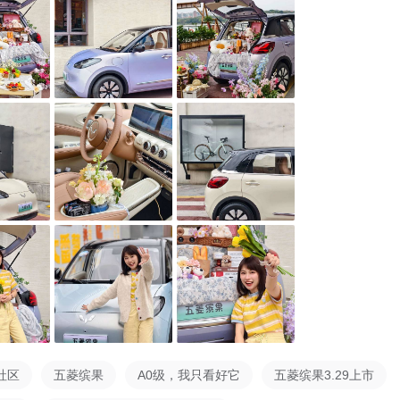
你治好停车恐惧症
存在的！缤果25款360全景影像，上帝视角一键开启盲区都看
这个价位配置全景360的真的屈指可数了

？窄路会车？新手秒变老司机！智能泊车精准识别车位及障碍物
换与动态引导线，复杂车位也能轻松泊入
3D环视高精度建模
，支持手势缩放与视角调整，狭窄路段通行更从容，妈妈👧🏻
停车了

藏彩蛋😎

盘+焦糖咖拼色中控，瞬间穿越90年代咖啡馆☕️～25款浮岛式
层塞奶茶/手机，下层藏口红/耳机，女生的零零碎碎全包圆！怀挡
换挡超酷，手残党也能秒变秋名山车神（不是）！

键开启😘

放倒，后备箱秒变“搬家小能手”！露营装备/宠物推车/沃尔玛囤
社区
五菱缤果
A0级，我只看好它
五菱缤果3.29上市
15处储物格连AirPods都有专属窝，我这种收纳强迫症狂喜😂
