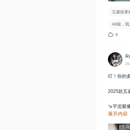
五菱缤果
A0级，
8
R
20
叮！你的多
2025款
🍠芋泥
展开内容
一口，奶咖
阳光下七层