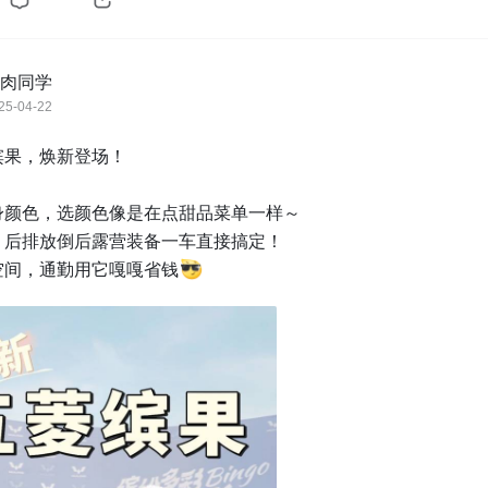
肉同学
25-04-22
果，焕新登场！

身颜色，选颜色像是在点甜品菜单一样～

，后排放倒后露营装备一车直接搞定！

空间，通勤用它嘎嘎省钱