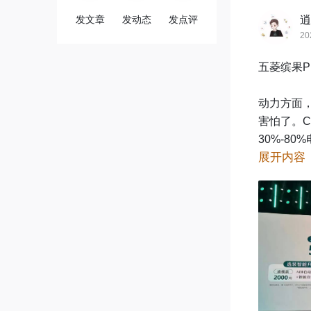
发文章
发动态
发点评
逍
20
五菱缤果Pr
动力方面，
害怕了。C
30%-8
展开内容
选座驾缤果P
 ##4月14