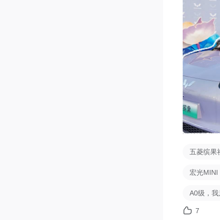
五菱缤果
宏光MIN
A0级，
7