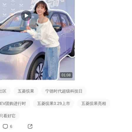
01:08
社区
五菱缤果
宁德时代超级科技日
I EV团购进行时
五菱缤果3.29上市
五菱缤果亮相
我只看好它
6