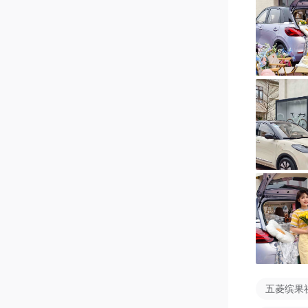
黑科技帮
新手恐惧不
楚楚～✨ 
复杂车位
多视角切
辆周边实景
用担心我的
内饰才是隐
复古圆方向
手台，上
计，单手
空间魔法一
后排座椅一
五菱缤果
统塞得下～