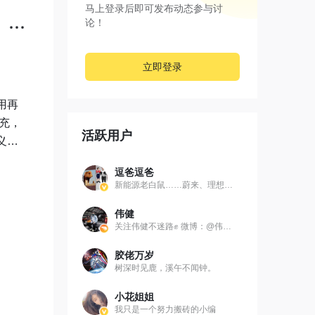
马上登录后即可发布动态参与讨
论！
立即登录
用再
快充，
活跃用户
义颜
逗爸逗爸
新能源老白鼠……蔚来、理想、岚图
伟健
关注伟健不迷路✊ 微博：@伟健同学
胶佬万岁
树深时见鹿，溪午不闻钟。
小花姐姐
我只是一个努力搬砖的小编