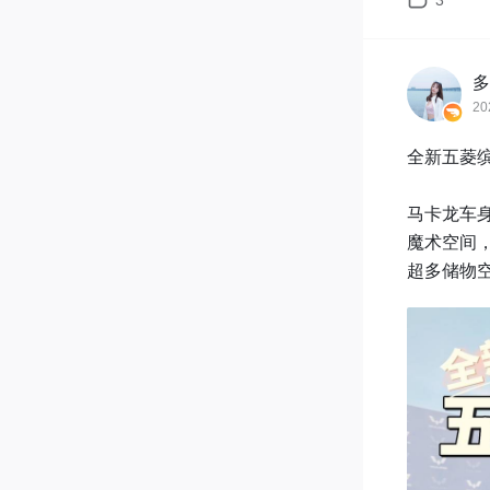
3
多
20
全新五菱缤
马卡龙车
魔术空间
超多储物