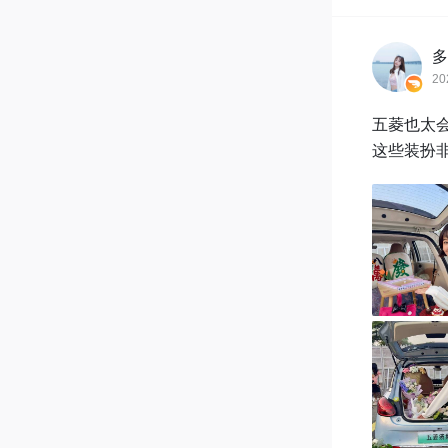
多
20
五菱也太会
这些装扮