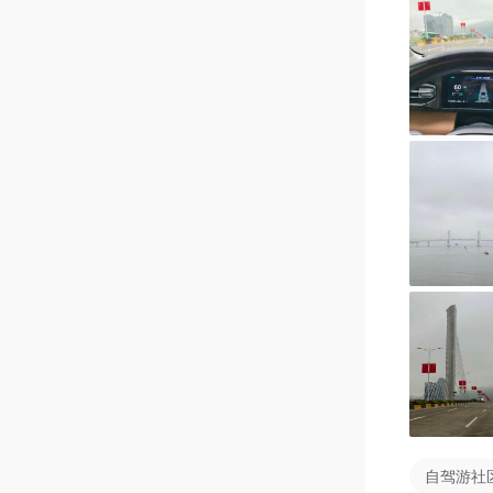
@小新同
自驾游社