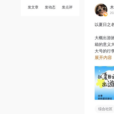
发文章
发动态
发点评
木
20
以夏日之名
大概出游
箱的意义
大号的行李箱..
展开内容
欢迎各位
用的功能吧
【参与方式
带话题#晒
【活动奖励
综合社区
「人气内容