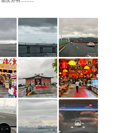
层次分明……

天气越好？

吃到了石岐佬，虽然工作日也要周六加价，但至少不用排队两小时
老8的电耗怎么越来越低啦？

学
@小新同学
@飞机先生
@木子阿