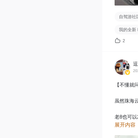
自驾游社
我的全新 
2
逗
20
【不懂就问
虽然珠海云
老8也可以
展开内容
问题来了，