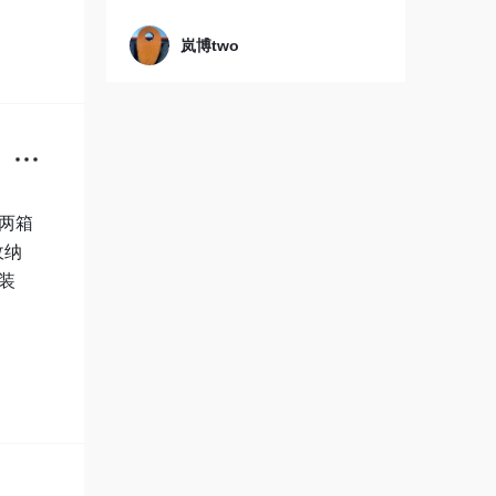
岚博two
两箱
收纳
装
木子