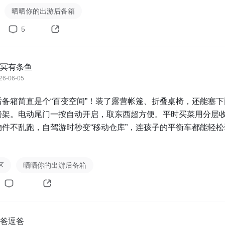
」*5 限量款扬眉吐气短袖

晒晒你的出游后备箱
5
传送门
链接


意水动态、水帖行为，发现即取消活动参与资格；

冥有条鱼
互动数据相同等情况下，礼品先到先得；

26-06-05
户奖品随机发出，不可自主选择（当涉及多种奖品/尺码时）。

后备箱简直是个“百变空间”！装了露营帐篷、折叠桌椅，还能塞下
7月17日-7月26日

烤架。电动尾门一按自动开启，取东西超方便。平时买菜用分层
】8月2日

物件不乱跑，自驾游时秒变“移动仓库”，连孩子的平衡车都能轻松
夏日之名出游一夏 查看活动详情
链接
动最终解释权归新出行所有。 如对本次活动有任何疑惑，请联系
@
区
晒晒你的出游后备箱
爸逗爸