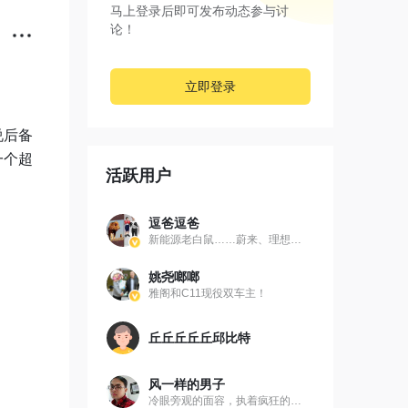
马上登录后即可发布动态参与讨
论！
立即登录
说后备
一个超
活跃用户
逗爸逗爸
以及好
新能源老白鼠……蔚来、理想、岚图
姚尧啷啷
雅阁和C11现役双车主！
。

丘丘丘丘丘邱比特
风一样的男子
冷眼旁观的面容，执着疯狂的心。—天蝎