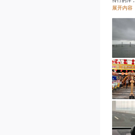
伶仃的洋，
展开内容
越往深圳，
总算顺道
问题来了，
@阿平同