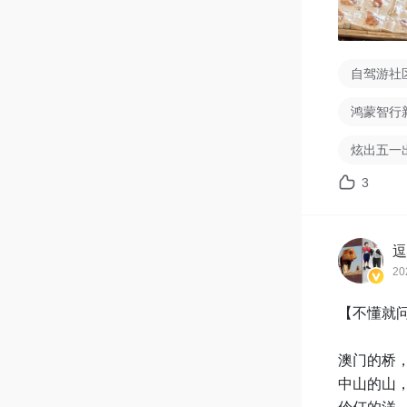
自驾游社
鸿蒙智行
炫出五一
3
逗
20
【不懂就问
澳门的桥，
中山的山，