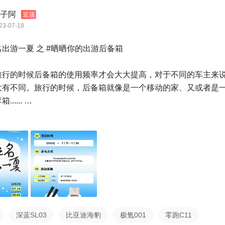
子阿
置顶
23-07-18
出游一夏 之 #晒晒你的出游后备箱

旅行的时候后备箱的使用频率才会大大提高，对于不同的车主来
大有不同。旅行的时候，后备箱就像是一个移动的家、又或者是
.... 

来分享你的"翻箱记"，晒晒出游时你的后备箱都有什么必备好物


】

晒你的出游后备箱 发布相关内容的动态/文章/视频，即可参与活动
】

深蓝SL03
比亚迪海豹
极氪001
零跑C11
」*3 蕉下晾感冰袖 （评选方式：互动数据排名前3）
