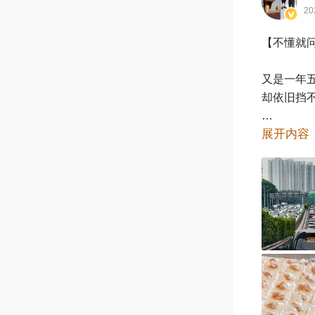
20
【不懂就问
又是一年
却依旧挡不
展开内容
毕竟，如
车不堵心？
问题来了，
@阿平同