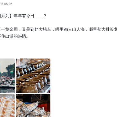
26-05-05
系列】年年有今日……？

五一黄金周，又是到处大堵车，哪里都人山人海，哪里都大排长
住出游的热情。

今有了智能辅助驾驶，车里有了冰箱彩电大沙发……堵就堵呗，


如果L3甚至L4普及了，是不是黄金周就不会堵车了？

学
@小新同学
@木子阿
@飞机先生