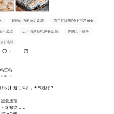
区
晒晒你的出游后备箱
第二代腾势D9上市发布会
新车试驾
五一假期换电体验回顾
你的五一故事
出行时刻
3
爸逗爸
26-02-28
系列】越往深圳，天气越好？

黑云压顶……

云雾缭绕……
