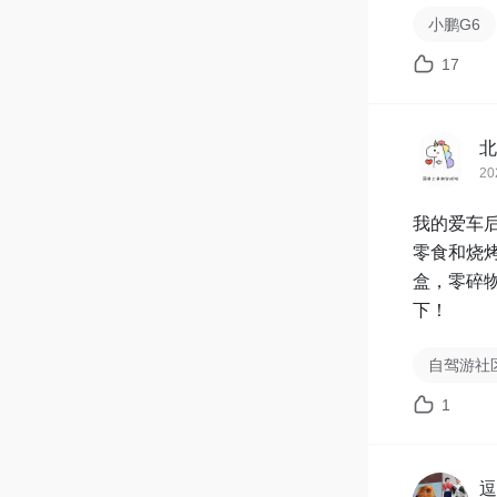
「幸运用户
小鹏G6
17
快速发布
注意事项：
- 禁止故
北
- 同分/
20
- 幸运用
我的爱车
【活动时间】
零食和烧
【开奖时间
盒，零碎
下！
主话题#以
*本次活
自驾游社
阿
1
逗