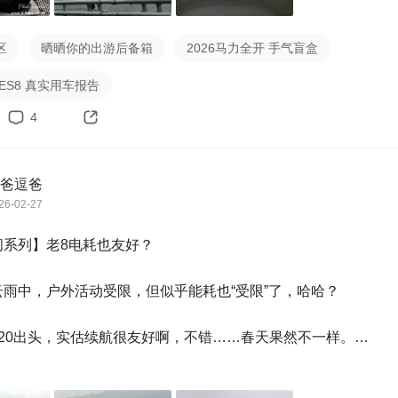
区
晒晒你的出游后备箱
2026马力全开 手气盲盒
ES8 真实用车报告
4
爸逗爸
26-02-27
系列】老8电耗也友好？

雨中，户外活动受限，但似乎能耗也“受限”了，哈哈？

20出头，实估续航很友好啊，不错……春天果然不一样。

全新三代es8d目前的城市能耗水平是不是16以下啦？
