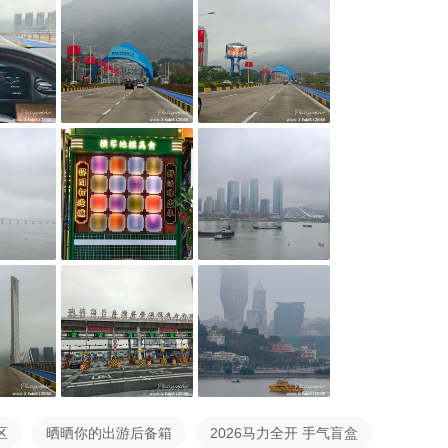
学
@阿平同学
@飞机先生
@木子阿
区
晒晒你的出游后备箱
2026马力全开 手气盲盒