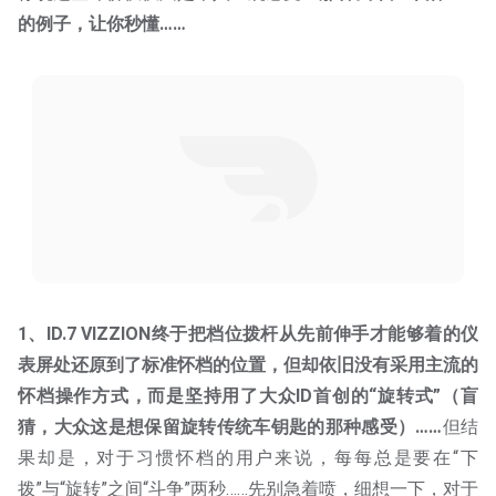
1、ID.7 VIZZION终于把档位拨杆从先前伸手才能够着的仪
表屏处还原到了标准怀档的位置，但却依旧没有采用主流的
怀档操作方式，而是坚持用了大众ID首创的“旋转式”（盲
猜，大众这是想保留旋转传统车钥匙的那种感受）……
但结
果却是，对于习惯怀档的用户来说，每每总是要在“下
拨”与“旋转”之间“斗争”两秒……先别急着喷，细想一下，对于
习惯了传统档杆的大众燃油用户来说，最让他们头痛的，并