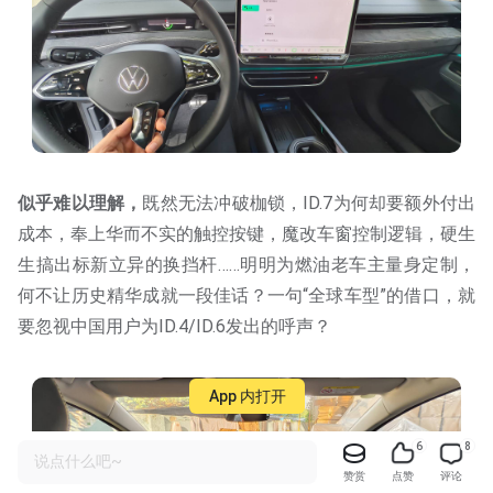
似乎难以理解，
既然无法冲破枷锁，ID.7为何却要额外付出
成本，奉上华而不实的触控按键，魔改车窗控制逻辑，硬生
生搞出标新立异的换挡杆……明明为燃油老车主量身定制，
何不让历史精华成就一段佳话？一句“全球车型”的借口，就
要忽视中国用户为ID.4/ID.6发出的呼声？
App 内打开
6
8
说点什么吧~
赞赏
点赞
评论