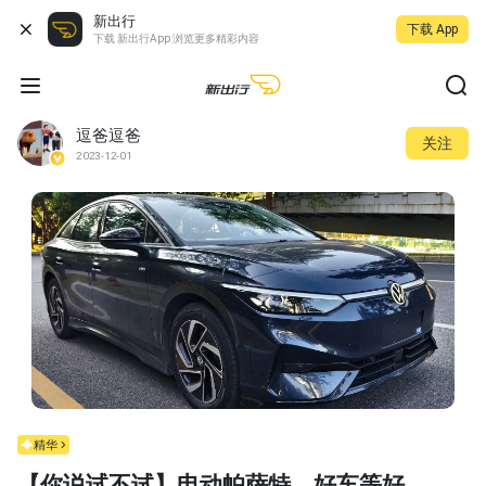
新出行
下载 App
下载 新出行App 浏览更多精彩内容
逗爸逗爸
关注
2023-12-01
精华
【你说试不试】电动帕萨特，好车等好