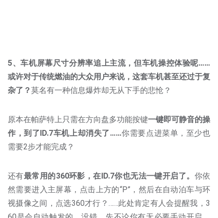
5、车机屏幕尺寸分辨率追上主流，但车机操控体验呢……
或许对于传统燃油的大众用户来说，这套车机甚至还过于复
杂了？
莫名有一种信息爆炸却无从下手的悲怆？
原本在帕萨特上只需在方向盘多功能按键
一键即可静音的操
作，到了ID.7车机上却消失了……
你需要点进菜单，至少也
需要2步才能完成？
还有
最常用的360环影，在ID.7你也无法一键开启了。
你依
然需要进入主屏幕，点击上方的“P”，然后在自动泊车与环
视摄像之间，点选360才行？……此处肯定有人会提醒我，3
60是会自动触发的。没错，先不论你有无必要手动开启，