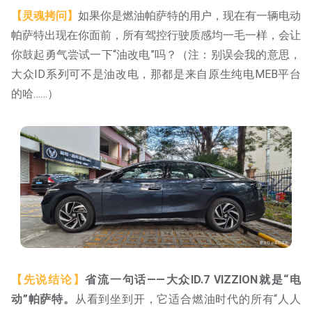
【灵魂拷问】
如果你是燃油帕萨特的用户，现在有一辆电动
帕萨特出现在你面前，所有驾控行驶质感均一毛一样，会让
你鼓起勇气尝试一下“油改电”吗？（注：别误会我的意思，
大众ID系列可不是油改电，那都是来自原生纯电MEB平台
的哈……）
【先说结论】
省流一句话——大众ID.7 VIZZION就是“电
动”帕萨特。
从看到坐到开，它适合燃油时代的所有“人人