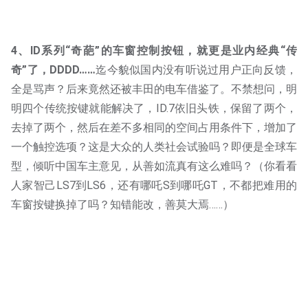
4、ID系列“奇葩”的车窗控制按钮，就更是业内经典“传
奇”了，DDDD……
迄今貌似国内没有听说过用户正向反馈，
全是骂声？后来竟然还被丰田的电车借鉴了。不禁想问，明
明四个传统按键就能解决了，ID.7依旧头铁，保留了两个，
去掉了两个，然后在差不多相同的空间占用条件下，增加了
一个触控选项？这是大众的人类社会试验吗？即便是全球车
型，倾听中国车主意见，从善如流真有这么难吗？（你看看
人家智己LS7到LS6，还有哪吒S到哪吒GT，不都把难用的
车窗按键换掉了吗？知错能改，善莫大焉……）