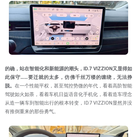
的确，站在智能化和新能源的潮头，ID.7 VIZZION又显得如
此保守……要迁就的太多，仿佛千丝万缕的缠绕，无法挣
脱。
在一个性能平权，甚至驾控势微的年代，看着高阶智能
驾驶如火如荼，看着车机日益语音化手机化，看着造车理念
从造一辆车到智能出行的根本转变，ID.7 VIZZION显然并没
有推倒重来的那份勇气。