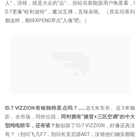
人”，没错，就是大众的“众”……但站在新能源用户角度看，I
D.7更像“哈利波特”，魔法互搏，五味杂陈。（其实ID系列
都这样，期待XPENG早点“入魂”吧。）
ID.7 VIZZION有啥独特卖点吗？
……
近5米车长、近3米轴
距，全市场，同价位段，
同时拥有“掀背+三区空调”的中大
型纯电轿车，还有谁？
貌似除了ID.7 VIZZION，好像还真没
有？（别问飞凡F7，别问长安启源A07，没错他们确实都能