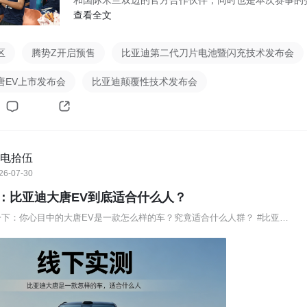
和国际米兰双边的官方合作伙伴，同时也是本次赛事的
商
查看全文
区
腾势Z开启预售
比亚迪第二代刀片电池暨闪充技术发布会
唐EV上市发布会
比亚迪颠覆性技术发布会
电拾伍
26-07-30
：比亚迪大唐EV到底适合什么人？
所以我想问一下：你心目中的大唐EV是一款怎么样的车？究竟适合什么人群？ #比亚迪大唐 #大唐EV #比亚迪大唐23万99起上市