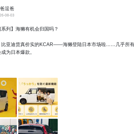
爸逗爸
26-08-03
系列】海獭有机会归国吗？

，比亚迪货真价实的KCAR——海獭登陆日本市场啦……几乎所
成为日本爆款。

小志大”的KCAR界，电动化简直就像降维打击……无论空间、性
是碾压局。再算上价格优势，毫无悬念？

，KCAR在咱国内会有市场吗？……鲨鱼都回归了（方程豹），
？

学
@小新同学