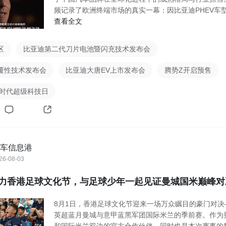
频记录了欧洲终端市场的真实一幕：因比亚迪PHEV车
查看全文
区
比亚迪第二代刀片电池暨闪充技术发布会
覆性技术发布会
比亚迪大唐EV上市发布会
腾势Z开启预售
德时代超级科技日
车信息港
26-08-03
力香港足球文化节，与足球少年一起见证曼城国米巅峰对
8月1日，香港足球文化节迎来一场万众瞩目的豪门对决
英超蓝月曼城与意甲蓝黑军团国际米兰的季前赛。作为