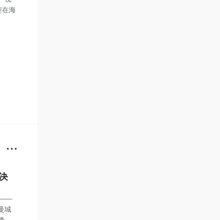
型在海
决
——
曼城