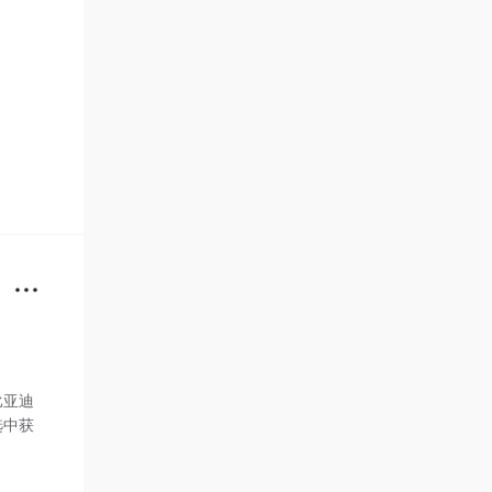
比亚迪
选中获