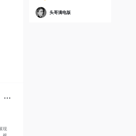
头哥满电版
展现
。视