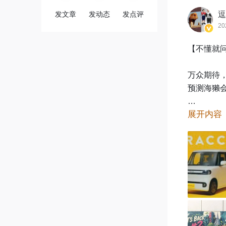
发文章
发动态
发点评
逗
20
【不懂就问
万众期待
预测海獭会
展开内容
因为在“身
智能，都
问题来了
獭会回归吗
@阿平同