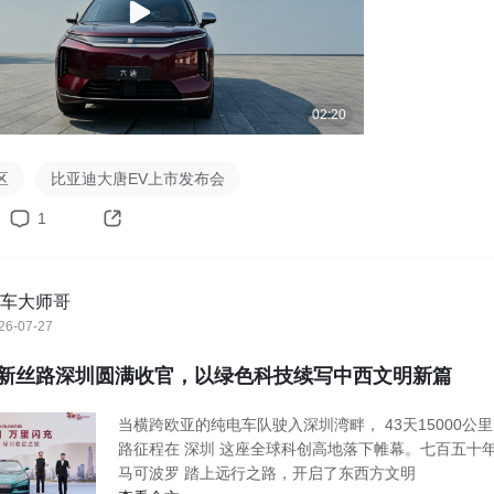
02:20
区
比亚迪大唐EV上市发布会
1
车大师哥
26-07-27
新丝路深圳圆满收官，以绿色科技续写中西文明新篇
当横跨欧亚的纯电车队驶入深圳湾畔， 43天15000公
路征程在 深圳 这座全球科创高地落下帷幕。七百五十年
马可波罗 踏上远行之路，开启了东西方文明