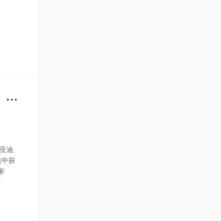
比亚迪
选中获
家