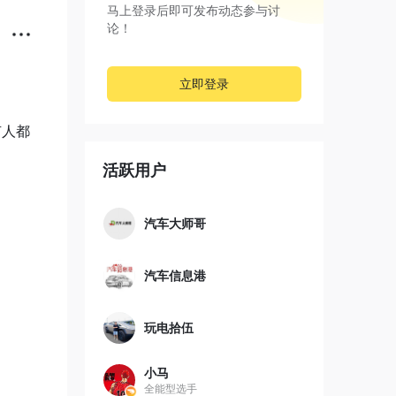
马上登录后即可发布动态参与讨
论！
立即登录
有人都
活跃用户
能、
汽车大师哥
你说海
汽车信息港
玩电拾伍
小马
全能型选手