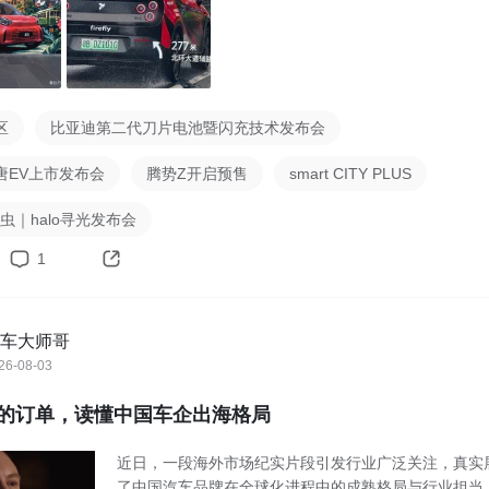
区
比亚迪第二代刀片电池暨闪充技术发布会
唐EV上市发布会
腾势Z开启预售
smart CITY PLUS
y萤火虫｜halo寻光发布会
1
车大师哥
26-08-03
的订单，读懂中国车企出海格局
近日，一段海外市场纪实片段引发行业广泛关注，真实
了中国汽车品牌在全球化进程中的成熟格局与行业担当