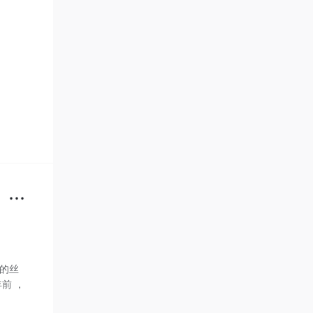
里的丝
前 ，