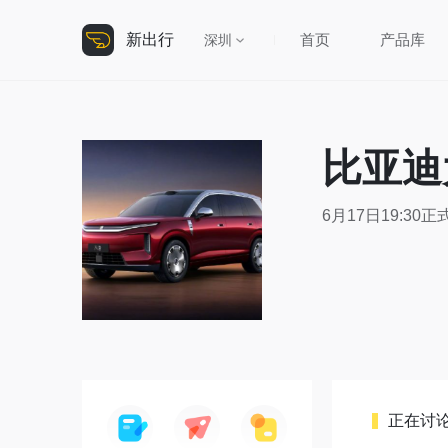
新出行
首页
产品库
深圳
比亚迪
6月17日19:3
正在讨