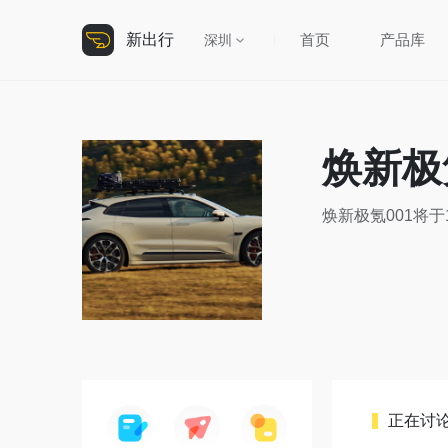
新出行
首页
产品库
深圳
焕新极
焕新极氪001将
正在讨