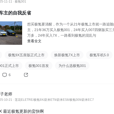
25-11-11 · 极氪001
车主的自我反省
想买极氪要清醒，作为一个从21年极氪上市就一路追随
主，21年36万买入极氪001，24年买入007四驱版买三
万多，24年买入7X，一路看到极氪的混乱与
查看全文
极氪9X五座版正式上市
焕新极氪7X上市
极氪车机5.0
01正式上市
极氪001首发
为什么选极氪001
6
子老师
25-10-21 · 莲花ELETRE/极氪9X/蔚来ET9/蔚来ES8/极氪009/蔚来EC7
X 最近极氪更新的蛮快啊