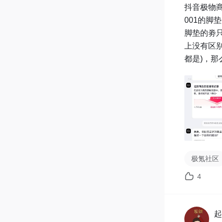
抖音极物商
001的脚
脚垫的劵只
上没有区别
都是)，那
极氪社区
4
起