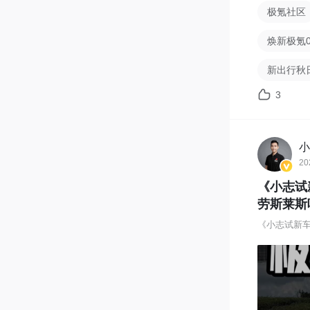
极氪社区
焕新极氪0
新出行秋
3
小
20
《小志试
劳斯莱斯
《小志试新车