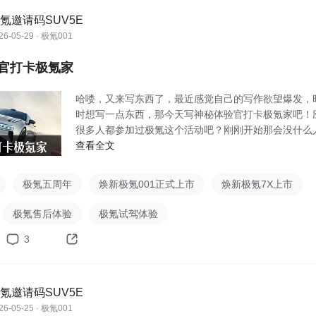
氪邀请码SUV5E
26-05-29 · 极氪001
官打卡极氪家
哈喽，又来写东西了，最近感觉自己的写作欲望爆发，
时想写一点东西，那今天写神秘体验官打卡极氪家吧！
很多人都参加过极氪这个活动吧？刚刚开始那会没什么
名，
查看全文
极氪五周年
焕新极氪001正式上市
焕新极氪7X上市
极氪售后体验
极氪试驾体验
3
氪邀请码SUV5E
26-05-25 · 极氪001