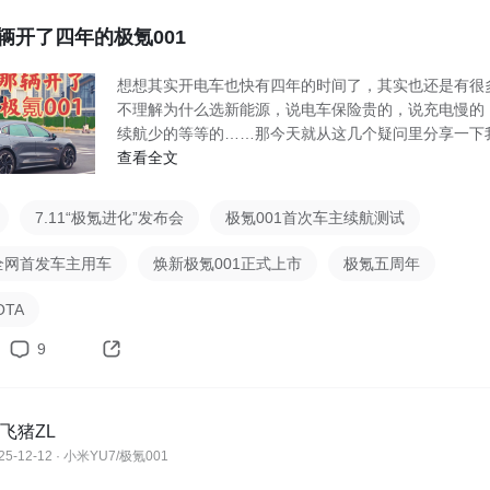
辆开了四年的极氪001
想想其实开电车也快有四年的时间了，其实也还是有很
不理解为什么选新能源，说电车保险贵的，说充电慢的
续航少的等等的……那今天就从这几个疑问里分享一下
些年
查看全文
7.11“极氪进化”发布会
极氪001首次车主续航测试
1全网首发车主用车
焕新极氪001正式上市
极氪五周年
TA
9
飞猪ZL
25-12-12 · 小米YU7/极氪001