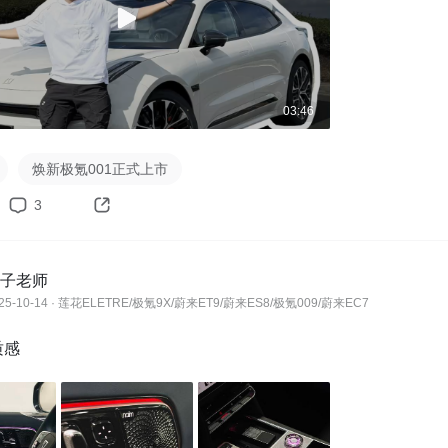
03:46
焕新极氪001正式上市
3
子老师
25-10-14 · 莲花ELETRE/极氪9X/蔚来ET9/蔚来ES8/极氪009/蔚来EC7
质感