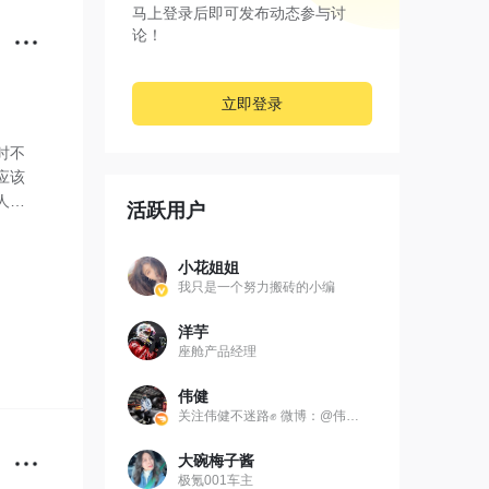
马上登录后即可发布动态参与讨
论！
立即登录
时不
应该
人报
活跃用户
小花姐姐
我只是一个努力搬砖的小编
洋芋
座舱产品经理
伟健
关注伟健不迷路✊ 微博：@伟健同学
大碗梅子酱
极氪001车主