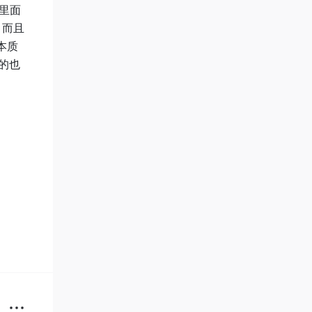
p里面
，而且
本质
的也