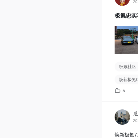
20
极氪忠实
极氪社区
焕新极氪0
5
瓜
20
焕新极氪7