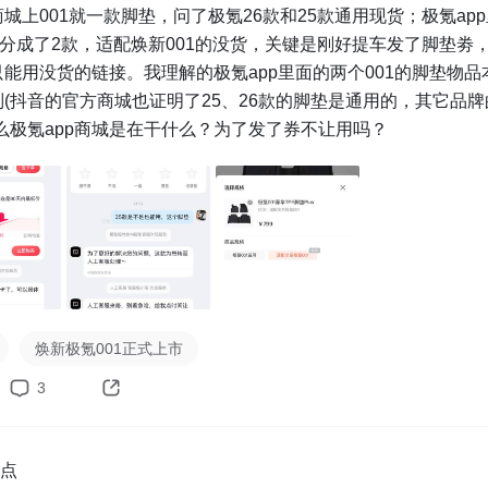
城上001就一款脚垫，问了极氪26款和25款通用现货；极氪ap
垫分成了2款，适配焕新001的没货，关键是刚好提车发了脚垫劵
能用没货的链接。我理解的极氪app里面的两个001的脚垫物品
(抖音的官方商城也证明了25、26款的脚垫是通用的，其它品牌
么极氪app商城是在干什么？为了发了券不让用吗？
焕新极氪001正式上市
3
点