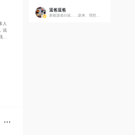
逗爸逗爸
新能源老白鼠……蔚来、理想、岚图
多人
，说
我这