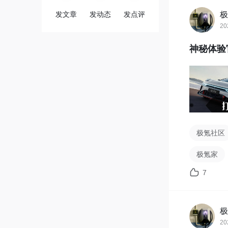
发文章
发动态
发点评
极
20
神秘体验
极氪社区
极氪家
7
极
20