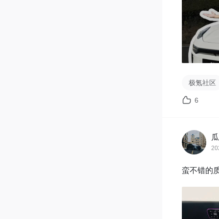
极氪社区
6
瓜
20
蛮不错的