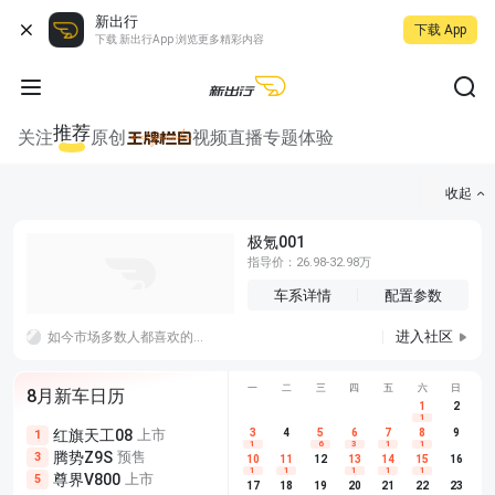
新出行
下载 App
下载 新出行App 浏览更多精彩内容
推荐
关注
原创
视频
直播
专题
体验
收起
极氪001
指导价：26.98-32.98万
车系详情
配置参数
进入社区
如今市场多数人都喜欢的人，好多喜欢性价比高一点的车型哈哈哈，大家的诉求不一样。价格才是硬道理便宜就行
一
二
三
四
五
六
日
8月新车日历
1
2
1
红旗天工08
上市
尊界V680
3
4
上市
5
6
7
8
埃安AION
9
1
5
5
1
6
3
1
1
腾势Z9S
预售
享界G9
预售
长城H10
3
5
5
10
11
12
13
14
15
16
1
1
1
1
1
尊界V800
上市
别克至境L7
预售
深蓝S05 
5
5
6
17
18
19
20
21
22
23