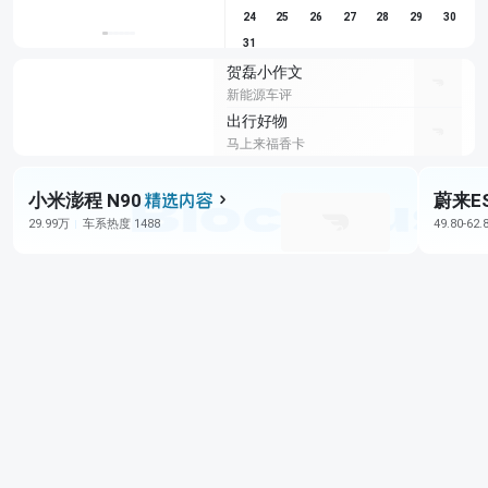
24
25
26
27
28
29
30
31
贺磊小作文
新能源车评
出行好物
马上来福香卡
小米澎程 N90
蔚来E
29.99万
车系热度 1488
49.80-62