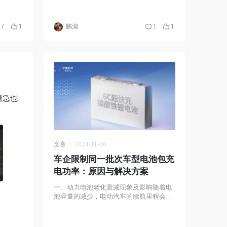
正常
7
1
鹏溜
1
1
着急也
文章
2024-11-06
车企限制同一批次车型电池包充
电功率：原因与解决方案
一、动力电池老化衰减现象及影响随着电
池容量的减少，电动汽车的续航里程会逐
渐缩短。根据相关数据，目前主流的磷酸
铁锂电池和三元锂电池衰减到 80% 的更
换标准使用次