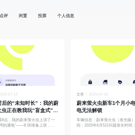
点评
闲置
投票
个人信息
2025-07-15
文章
2025-07-14
时后的“未知时长”：我的蔚
蔚来萤火虫新车1个月小
火虫正在教我玩“盲盒式”售
电无法解锁
晨8点，我的蔚来萤火虫上演了一
车辆信息：蔚来萤火虫（发光版
谔的通电”——8:00准备上班，小
间：2025年6月5日问题发生时间：
然亏电，整车陷入“休眠状态”，仪
7月14日一、事件经过车辆异常情