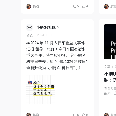
最快交付纪录。
建工厂
鹏溜
5
4
鹏
规划中
亚迪的
战略可
中国宣布
小鹏G6社区
V2X 
动态
2024-11-06
BMW
🚗2024 年 11 月 6 日车圈重大事件
的车型
汇报 领导，您好！今日车圈有诸多
通性都
重大事件，特向您汇报。 🎈小鹏 AI
炫啦😏
科技日来袭，原 “小鹏 1024 科技日”
将开幕
文章
全新升级为 “小鹏 AI 科技日”，并在
大众高
华南理工大学举办。小鹏汽车 CEO
小鹏U
行了调
何小鹏将分享在 AI 汽车、AI 机器人
驶：
及飞行汽车等领域的最新进展和突
在自动
破。 💸深圳元戎启行科技有限公司
能力一
驶是否能
完成 1 亿美元 C1 轮战略融资，这将
能力呢
加速其布局全球市场和 Robotaxi 商
方案
业化运营，未来出行更值得期待啦。
鹏溜
5
8
鹏