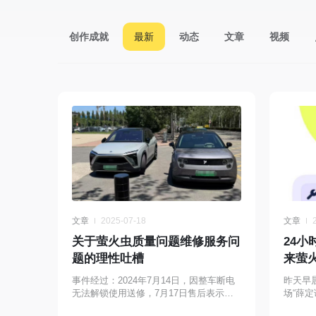
创作成就
最新
动态
文章
视频
文章
2025-07-18
文章
关于萤火虫质量问题维修服务问
24小
题的理性吐槽
来萤
后
事件经过：2024年7月14日，因整车断电
昨天早
无法解锁使用送修，7月17日售后表示已
场“薛定
修复并完成车辆检查。当日中午，售后人
电瓶突