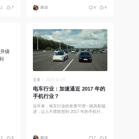
11
7
鹏溜
4
4
件升级
 到
文章
2024-11-04
电车行业：加速逼近 2017 年的
手机行业？
近年来，电车行业的发展可谓一路高歌猛
进，让人不禁联想到 2017 年的手机行
业。那时候的手机市场，各大厂商竞争激
烈，新品层出不穷。如今的电车市场，同
样是各大车企
2
9
鹏溜
7
9