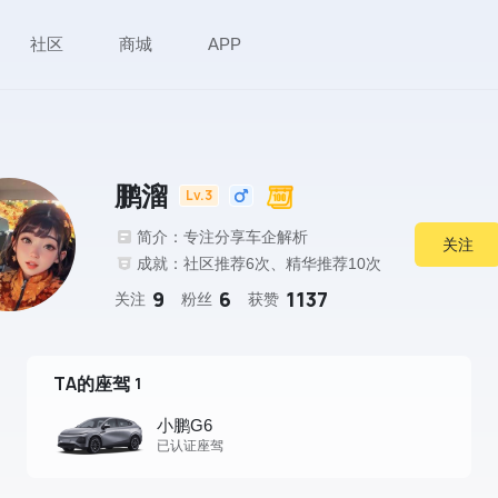
社区
商城
APP
鹏溜
Lv.3
简介：专注分享车企解析
关注
成就：社区推荐6次、精华推荐10次
9
6
1137
关注
粉丝
获赞
TA的座驾
1
小鹏G6
已认证座驾