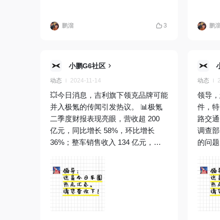
员按约定上门送车，同时取回代步车。问
表盘黑
题发现：
魂的钢
鹏溜
3
鹏
小鹏G6社区
动态
2024-11-14
动态
💥今日消息，吉利旗下领克品牌可能
领导，
并入极氪的传闻引发热议。 📊极氪
件，特
二季度财报表现亮眼，营收超 200
路交通
亿元，同比增长 58%，环比增长
调查部
36%；整车销售收入 134 亿元，同
的问题
比增长 59%，环比增长超 64%；整
😱。
车毛利率达 14.2%。二季度交付新车
👏！
54811 台，同比增长 100%。上半年
力”“S
累计交付 87870 台，同比增长
力斯在
106%。截至 7 月底，33 个月累计交
进一步
付突破 30 万台，刷新高端纯电品牌
满足订