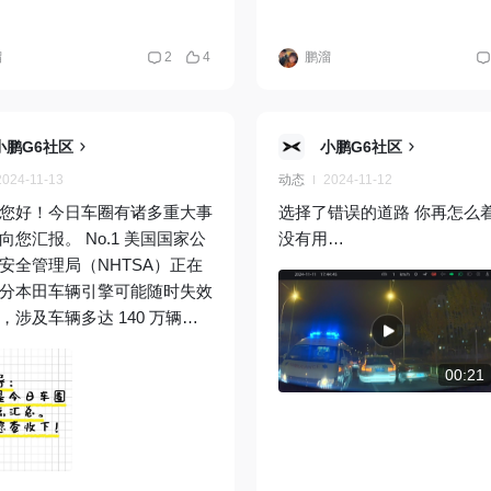
屏，车门锁死，活像一具被抽走灵
现象：2025年7月13日（昨日）
铁
溜
2
4
鹏溜
小鹏G6社区
小鹏G6社区
2024-11-13
动态
2024-11-12
您好！今日车圈有诸多重大事
选择了错误的道路 你再怎么
向您汇报。 No.1 美国国家公
没有用…
安全管理局（NHTSA）正在
分本田车辆引擎可能随时失效
，涉及车辆多达 140 万辆
 No.2 赛力斯集团也有新动作啦
近日申请注册了 “赛力斯动
00:21
ERES POWER” 商标，看来赛
品牌战略和市场定位上又有了
的规划。 No.3 零跑汽车为了
单需求，正在加紧布局杭州新