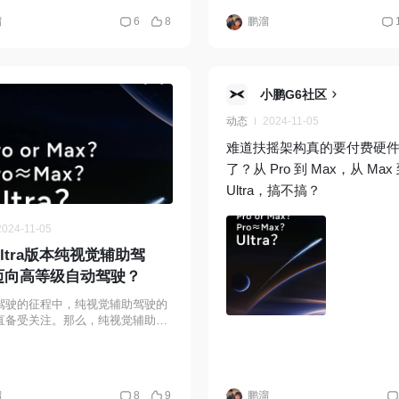
😃，金华的第三座工厂也在
溜
6
8
鹏溜
。 No.4 广汽集团退出了与比
合资公司🤔，这意味着双方的
能有了新的调整。 No.5 宝马
从 2025 年 1 月起生产搭配
小鹏G6社区
模块的全新 BMW 5 系，这可是
动态
2024-11-05
 首款搭载 “车路云一体化” 技术
难道扶摇架构真的要付费硬
，驾驶安全性和车辆的互联互
了？从 Pro 到 Max，从 Max
将大大提升，开着它简直太酷
Ultra，搞不搞？
！ N0.6 2024 广州车展也即
，在开幕前夕的探馆中，新款
2024-11-05
尔夫 GTI 实车亮相，外观进
ltra版本纯视觉辅助驾
整，动力依旧强劲！
迈向高等级自动驾驶？
驾驶的征程中，纯视觉辅助驾驶的
直备受关注。那么，纯视觉辅助驾
够达到 L3 甚至 L4 级别自动驾驶
？智己宣布达到L4量产能力纯视觉
溜
8
9
鹏溜