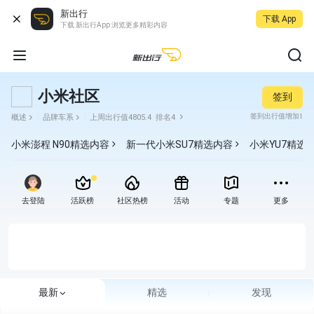
新出行
下载 App
下载 新出行App 浏览更多精彩内容
小米社区
签到
签到出行值增加1
概述
品牌车系
上周出行值4805.4
排名4
小米澎程 N90
精选内容
新一代小米SU7
精选内容
小米YU7
精选
去登陆
活跃榜
社区热榜
活动
专题
更多
最新
精选
发现