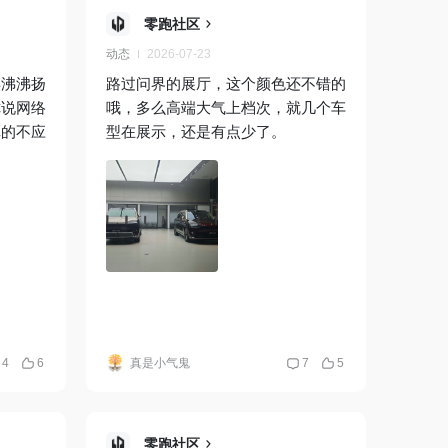
零跑社区
动态
2026-07-23
得沸沸扬
路过问界的展厅，这个颜色还不错的
你说网络
哦，多么高端大气上档次，就几个车
真的不应
型在展示，还是有点少了。
4
6
真是小气鬼
7
5
零跑社区