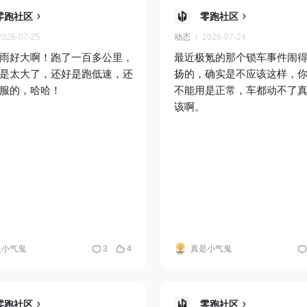
零跑社区
零跑社区
2026-07-25
动态
2026-07-24
雨好大啊！跑了一百多公里，
最近极氪的那个锁车事件闹
是太大了，还好是跑低速，还
扬的，确实是不应该这样，
服的，哈哈！
不能用是正常，车都动不了
该啊。
是小气鬼
3
4
真是小气鬼
零跑社区
零跑社区