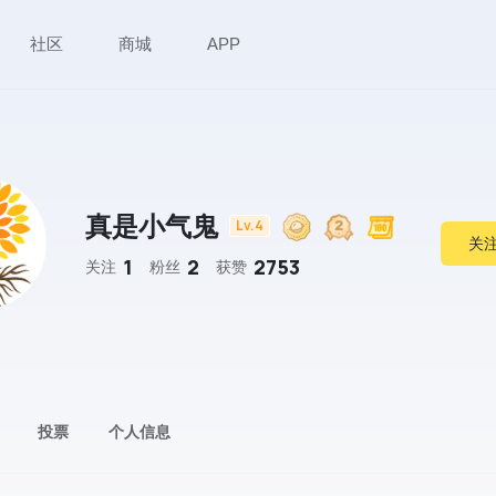
社区
商城
APP
真是小气鬼
Lv.4
关
1
2
2753
关注
粉丝
获赞
投票
个人信息