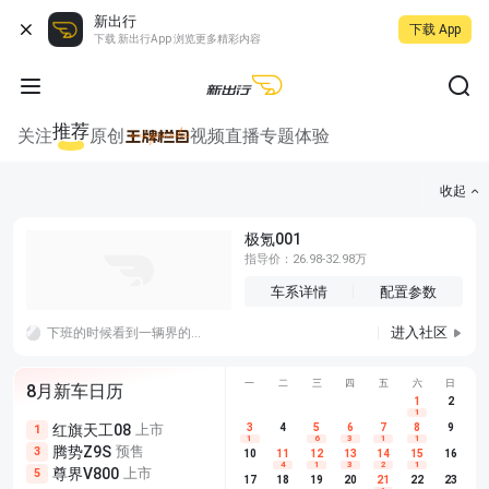
新出行
下载 App
下载 新出行App 浏览更多精彩内容
推荐
关注
原创
视频
直播
专题
体验
收起
极氪001
指导价：26.98-32.98万
车系详情
配置参数
进入社区
下班的时候看到一辆界的车，不知道是尊界还是享界，尾标被扣掉了，只能认到界那个标志的形状，很难分别是什么界。
一
二
三
四
五
六
日
8月新车日历
1
2
1
红旗天工08
上市
尊界V680
3
4
上市
5
6
7
8
埃安AION
9
1
5
5
1
6
3
1
1
腾势Z9S
预售
享界G9
预售
长城H10
3
5
5
10
11
12
13
14
15
16
4
1
3
2
1
尊界V800
上市
别克至境L7
预售
深蓝S05 
5
5
6
17
18
19
20
21
22
23