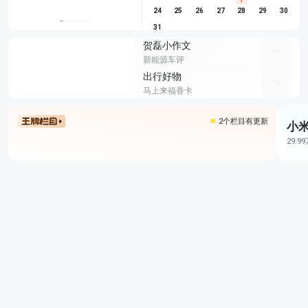
1
24
25
26
27
28
29
30
31
贺磊小作文
新能源车评
出行好物
马上来福香卡
2个栏目有更新
小米
29.9