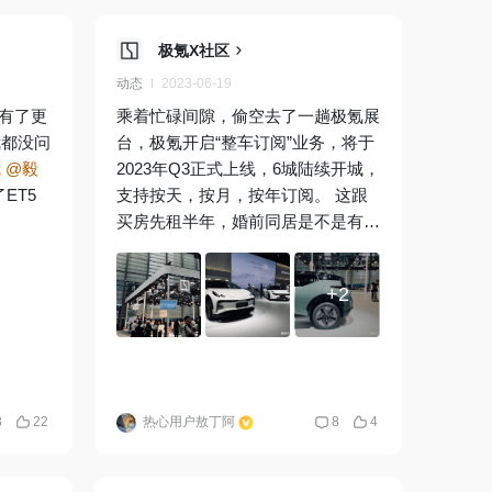
极氪X社区
动态
2023-06-19
拥有了更
乘着忙碌间隙，偷空去了一趟极氪展
我都没问
台，极氪开启“整车订阅”业务，将于
我
@毅
2023年Q3正式上线，6城陆续开城，
ET5
支持按天，按月，按年订阅。 这跟
买房先租半年，婚前同居是不是有异
曲同工之妙，我个人是非常推荐大家
买车前先订阅一段时间，有问题提前
+2
发现，能接受就接受，不接受就下一
个，谁都不委屈，大大提高买车满意
度。 所以你会订阅吗？
8
22
热心用户敖丁阿
8
4