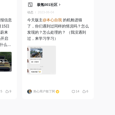
极氪001社区
动态
2023-06-04
海报信息
今天版主
@本心自我
的机舱进猫
15日
了，你们遇到过同样的情况吗？怎么
，蔚来
发现的？怎么处理的？ （我没遇到
场开启
过，来学习学习）
有什么期
贵多少？
+3
5
9
热心用户敖丁阿
14
6