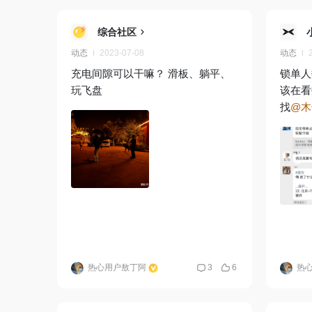
综合社区
动态
2023-07-08
动态
充电间隙可以干嘛？ 滑板、躺平、
锁单人
玩飞盘
该在看
找
@木
热心用户敖丁阿
3
6
热