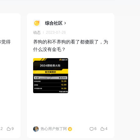
综合社区
动态
2023-07-26
你觉得
养狗的和不养狗的看了都傻眼了，为
什么没有金毛？
12
9
热心用户敖丁阿
6
4