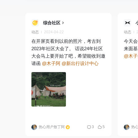
综合社区
动态
2024-04-22
动态
在开屏页看到以前的照片，考古到
今天会
2023年社区大会了。 话说24年社区
来面基
大会马上要开始了吧，希望能收到邀
@木子
请函
@木子阿
@新出行设计中心
热心用户敖丁阿
3
5
热