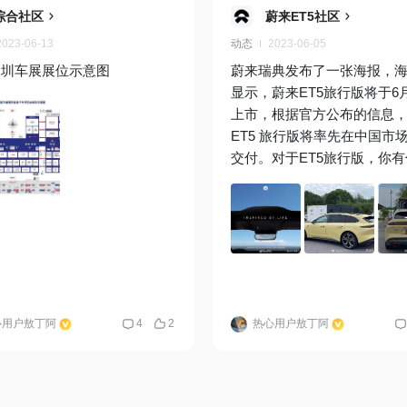
综合社区
蔚来ET5社区
2023-06-13
动态
2023-06-05
3深圳车展展位示意图
蔚来瑞典发布了一张海报，
显示，蔚来ET5旅行版将于6月
上市，根据官方公布的信息
ET5 旅行版将率先在中国市
交付。对于ET5旅行版，你
待？你觉得会比现在的ET5
心用户敖丁阿
4
2
热心用户敖丁阿