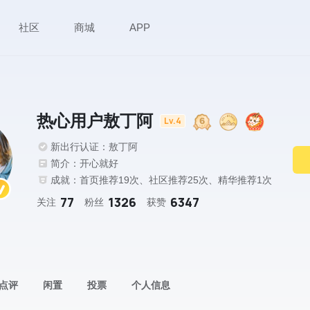
社区
商城
APP
热心用户敖丁阿
Lv.4
新出行认证：敖丁阿
简介：开心就好
成就：首页推荐19次、社区推荐25次、精华推荐1次
77
1326
6347
关注
粉丝
获赞
点评
闲置
投票
个人信息