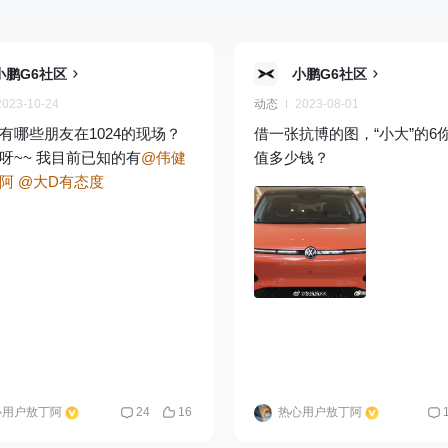
小鹏G6社区
小鹏G6社区
2023-10-24
动态
2023-08-01
有哪些朋友在1024的现场？
借一张抗博的图，“小大”的6
呀~~ 我目前已知的有
@伟健
值多少钱？
阿
@大D有态度
心用户敖丁阿
24
16
热心用户敖丁阿