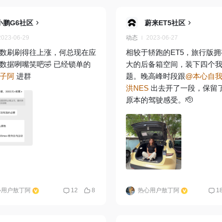
小鹏G6社区
蔚来ET5社区
2023-06-29
动态
2023-06-27
数刷刷得往上涨，何总现在应
相较于轿跑的ET5，旅行版
数据咧嘴笑吧🤣 已经锁单的
大的后备箱空间，装下四个
子阿
进群
题。晚高峰时段跟
@本心自
洪NES
出去开了一段，保留了
原本的驾驶感受。🫡
心用户敖丁阿
12
8
热心用户敖丁阿
1