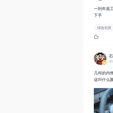
一到年底
下手
综合社区
石
20
几何的内饰
这叫什么颜