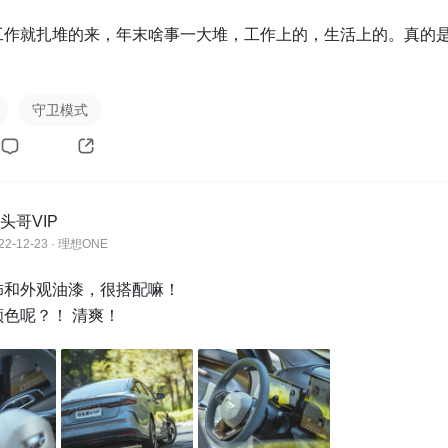
工作就扎堆的来，年末啥事一大堆，工作上的，生活上的。真的
守卫模式
头哥VIP
22-12-23 · 理想ONE
和外观油漆，很搭配嘛！

色呢？！ 清爽！