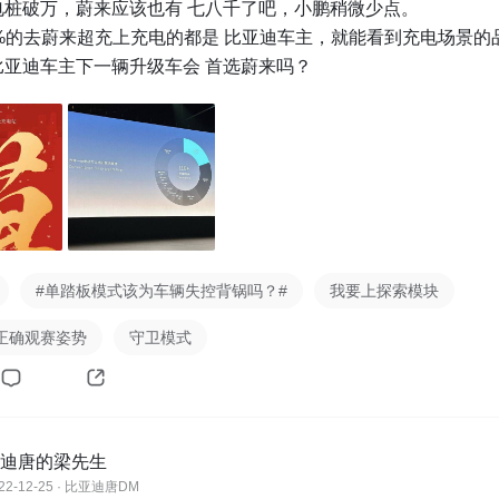
桩破万，蔚来应该也有 七八千了吧，小鹏稍微少点。

.4%的去蔚来超充上充电的都是 比亚迪车主，就能看到充电场景的
比亚迪车主下一辆升级车会 首选蔚来吗？
#单踏板模式该为车辆失控背锅吗？#
我要上探索模块
正确观赛姿势
守卫模式
迪唐的梁先生
22-12-25 · 比亚迪唐DM