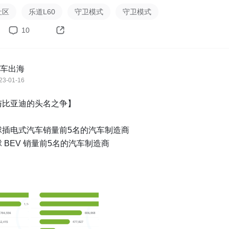
社区
乐道L60
守卫模式
守卫模式
10
车出海
23-01-16
比亚迪的头名之争】

插电式汽车销量前5名的汽车制造商

 BEV 销量前5名的汽车制造商

电动汽车品牌，特斯拉在全电动汽车领域排名第一，比亚迪在插
名第一。