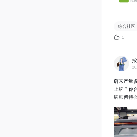
综合社区
1
按
20
蔚来产量
上牌？你
牌师傅特