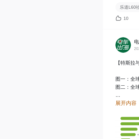
乐道L60
10
电
20
【特斯拉与
图一：全球
图二：全球
展开内容
世界顶级
车领域排