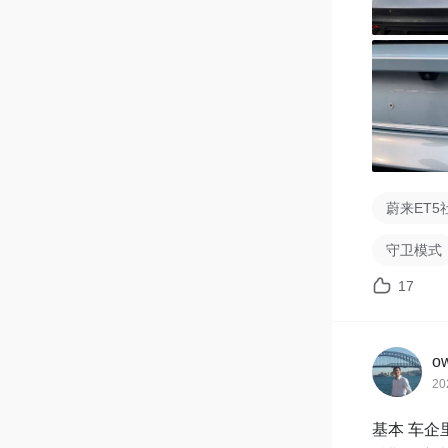
蔚来ET5
守卫模式
17
ow
20
基本 车企