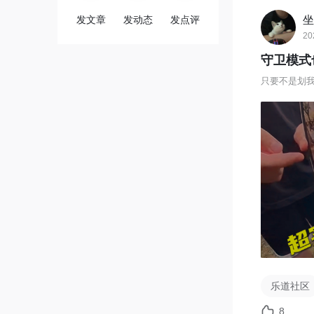
发文章
发动态
发点评
坐
20
守卫模式
只要不是划
乐道社区
8