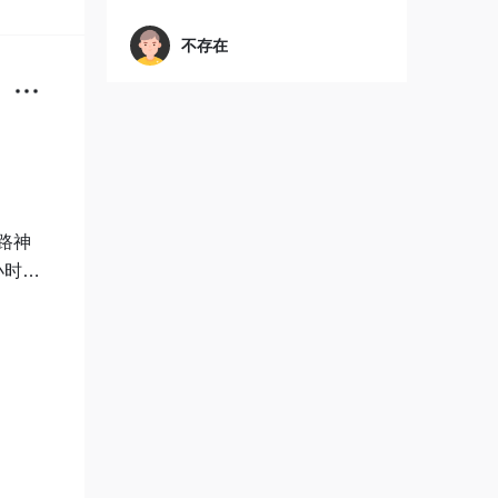
不存在
路神
小时会