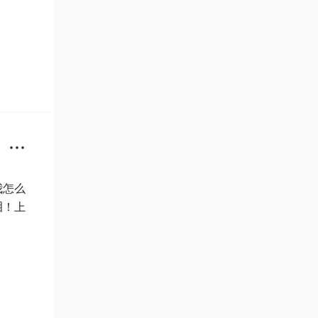
我怎么
泪！上