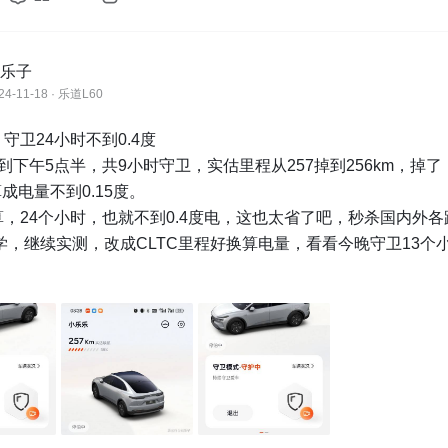
乐子
24-11-18 · 乐道L60
守卫24小时不到0.4度

到下午5点半，共9小时守卫，实估里程从257掉到256km，掉了
成电量不到0.15度。

，24个小时，也就不到0.4度电，这也太省了吧，秒杀国内外各
学，继续实测，改成CLTC里程好换算电量，看看今晚守卫13个
敬请期待明早的结果。