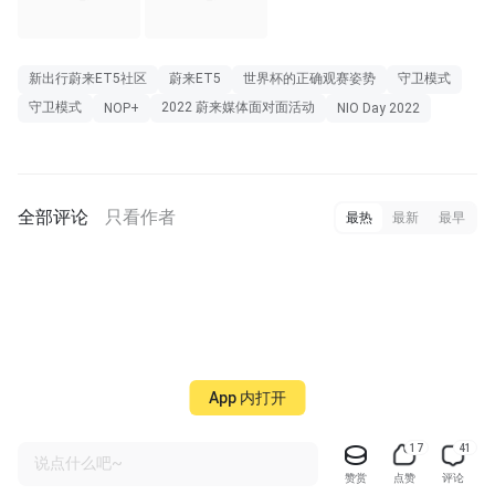
新出行蔚来ET5社区
蔚来ET5
世界杯的正确观赛姿势
守卫模式
守卫模式
2022 蔚来媒体面对面活动
NOP+
NIO Day 2022
全部评论
只看作者
最热
最新
最早
App 内打开
17
41
说点什么吧~
赞赏
点赞
评论