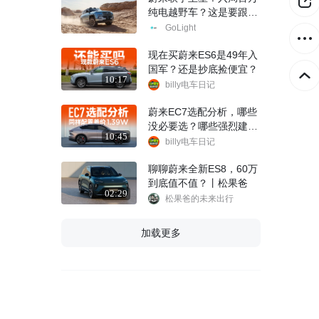
纯电越野车？这是要跟仰
望U8刚吗？
GoLight
现在买蔚来ES6是49年入
国军？还是抄底捡便宜？
10:17
billy电车日记
蔚来EC7选配分析，哪些
没必要选？哪些强烈建
10:45
议？
billy电车日记
聊聊蔚来全新ES8，60万
到底值不值？丨松果爸
02:29
松果爸的未来出行
加载更多