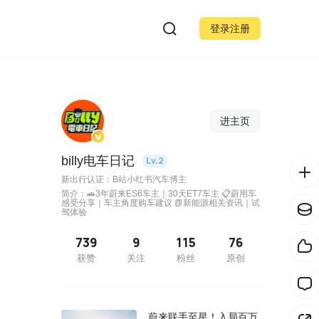
登录注册
进主页
billy电车日记
Lv.2
新出行认证：B站小红书汽车博主
简介：🚗3年蔚来ES6车主｜30天ET7车主 📋蔚用车
感受分享｜车主角度购车建议 📗新能源相关资讯｜试
驾体验
739
9
115
76
获赞
关注
粉丝
原创
蔚来联手至星！入局百万