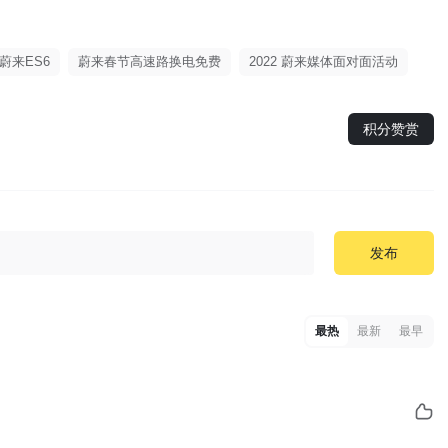
蔚来ES6
蔚来春节高速路换电免费
2022 蔚来媒体面对面活动
积分赞赏
发布
最热
最新
最早