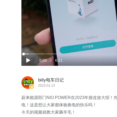
加
载
当
0:00
/
时
6:21
完
播
成
:
放
2.59%
前
长
billy电车日记
时
2023-01-13
间
蔚来能源部门NIO POWER在2023年接连放大
电！这是想让大家都体验换电的快乐吗！

今天的视频就教大家薅羊毛！
