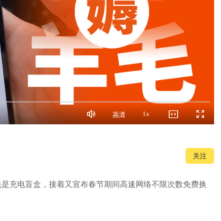
1x
高清
静
画
播
全
音
质
放
屏
速
度
关注
招！先是充电盲盒，接着又宣布春节期间高速网络不限次数免费换