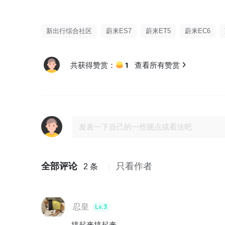
新出行综合社区
蔚来ES7
蔚来ET5
蔚来EC6
1
共获得赞赏：
查看所有赞赏
全部评论
只看作者
2 条
忍皇
Lv.3
搞起来搞起来