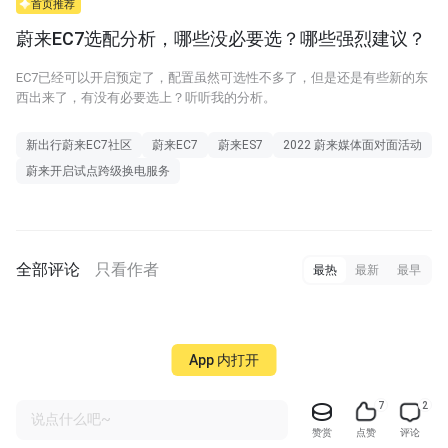
首页推荐
蔚来EC7选配分析，哪些没必要选？哪些强烈建议？
EC7已经可以开启预定了，配置虽然可选性不多了，但是还是有些新的东
西出来了，有没有必要选上？听听我的分析。
新出行蔚来EC7社区
蔚来EC7
蔚来ES7
2022 蔚来媒体面对面活动
蔚来开启试点跨级换电服务
全部评论
只看作者
最热
最新
最早
App 内打开
7
2
说点什么吧~
赞赏
点赞
评论