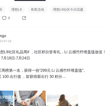
看：新出行用户成长等级及积分规则1.0

/ 在新出行「社区首页」-向下滑动即可看到（参见图4）

区
理想L9
有奖活动
理想L9社区今日话题
9
@bingo 微信 bingoparty

奖励明天将会统计好名单，陆续发放

ingo
22-07-18


理想L9社区礼品周# ，社区积分皆有礼，Li 云感竹纤维盖毯放送！
计截止周日23:59:59，周一重新开始。

月18日-7月24日

动态、水评论等行为，发现即扣除30出行值。

在违规行为，不可参与本活动评奖，活动最终解释权归新出行所
区周榜第一名，获得一份“299元 Li 云感竹纤维盖毯”。

 100 出行值 ，皆获得新出行 30 积分

实时排行，参考查看图四“周累计”

长体系已上线，攻略如下：
