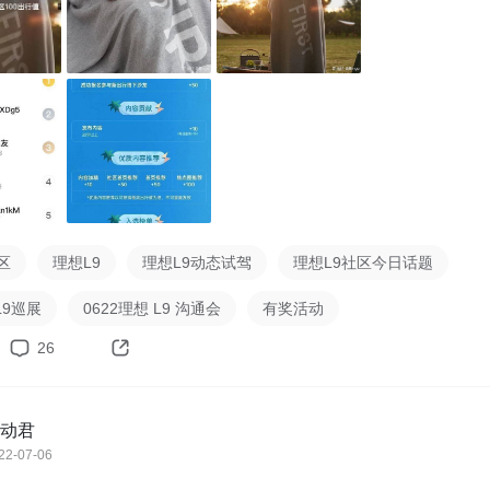
想L9社区发布内容都可以累积出行值

L9社区发布相关动态/文章/视频+10出行值（+10积分）

L9社区评论相关动态+1出行值

精+10分，动态/点评被推荐上社区首页+30分，文章/视频被推荐
 （同等数值积分）

看：新出行用户成长等级及积分规则1.0

/ 在新出行「社区首页」-向下滑动即可看到（参见图4）

区
理想L9
理想L9动态试驾
理想L9社区今日话题
@bingo 微信 bingoparty

L9巡展
0622理想 L9 沟通会
有奖活动
奖励明天将会统计好名单，陆续发放

26


计截止周日23:59:59，周一重新开始。

动君
动态、水评论等行为，发现即扣除30出行值。

22-07-06
在违规行为，不可参与本活动评奖，活动最终解释权归新出行所