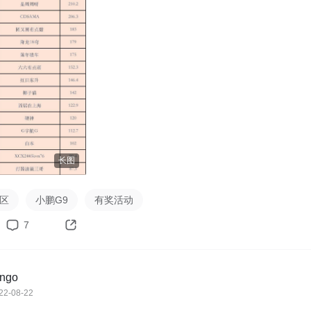
、@XCX2445kvn76、@大鹏开g9、
@打酱油滴三哥
于两日内发放，无需主动领取。若有问题联系@bingo（微信：
）

：
链接
最终解释权归新出行所有。
长图
社区
小鹏G9
有奖活动
7
ingo
22-08-22