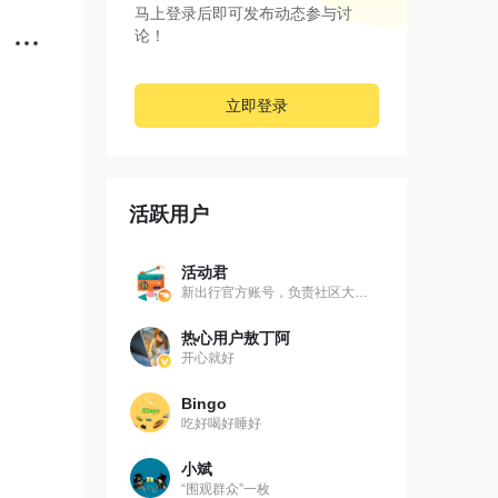
马上登录后即可发布动态参与讨
论！
立即登录
活跃用户
：G9
活动君
新出行官方账号，负责社区大小线上线下活动。
热心用户敖丁阿
开心就好
不在场
Bingo
吃好喝好睡好
破
小斌
G宇航
“围观群众”一枚