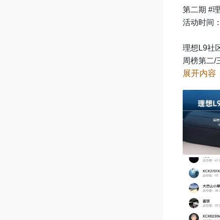
第二期 #
活动时间：8
理想L9社区
周榜第二/
展开内容
理想L9社区
仅限理想L
如何看当周
出行值&成
1、你在理
2、在理想
3、在理想
4、内容加
页+50分