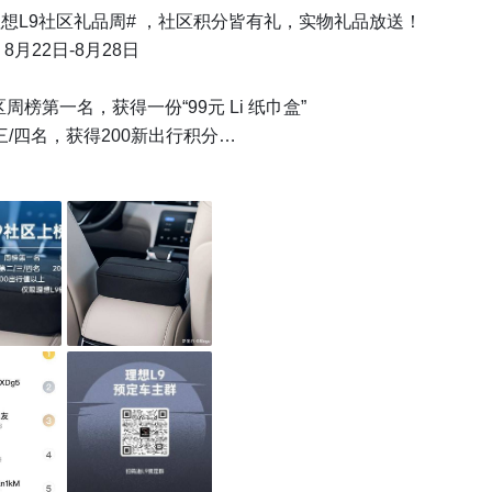
理想L9社区礼品周# ，社区积分皆有礼，实物礼品放送！

月22日-8月28日

周榜第一名，获得一份“99元 Li 纸巾盒”

三/四名，获得200新出行积分

 100 出行值 ，皆获得新出行 50 积分

9锁单车主参加

实时排行，参考查看图四“周累计”

长体系已上线，攻略如下：

想L9社区发布内容都可以累积出行值

L9社区发布相关动态/文章/视频+10出行值（+10积分）

L9社区评论相关动态+1出行值

精+10分，动态/点评被推荐上社区首页+30分，文章/视频被推荐
 （同等数值积分）
