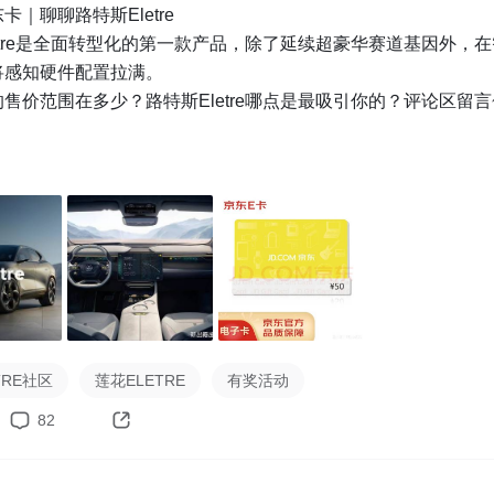
｜聊聊路特斯Eletre

etre是全面转型化的第一款产品，除了延续超豪华赛道基因外，
感知硬件配置拉满。

售价范围在多少？路特斯Eletre哪点是最吸引你的？评论区留言~
会从评论区随机抽取3位用户各送出【50元京东卡】一张
TRE社区
莲花ELETRE
有奖活动
82