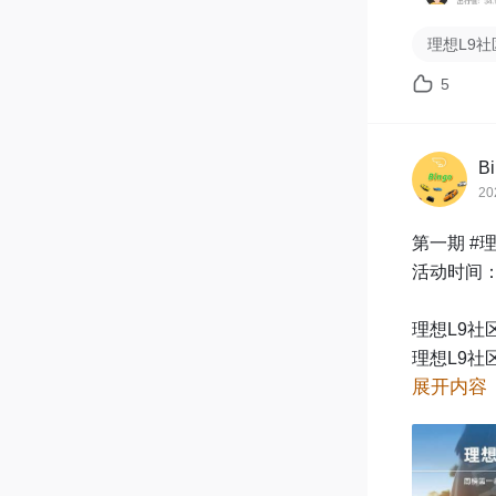
周出行值查
个人中心 
理想L9社
5
奖励领取：联系
打卡活动
B
20
注意事项：
第一期 #
周出行值统
活动时间：7
禁止故意水
用户如存
理想L9社
理想L9社区
展开内容
如何看当周
出行值&成