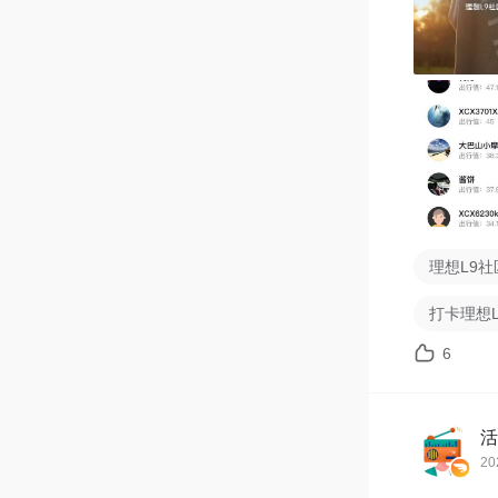
1、你在理
2、在理想
3、在理想
4、内容加
页+50分
周出行值查
个人中心 
理想L9社
奖励领取：联系
打卡理想
打卡活动
6
注意事项：
周出行值统
活
禁止故意水
20
用户如存