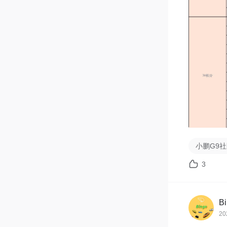
G、
@白本
积分奖品将
bingoparty
活动详情
本次活动
小鹏G9
3
B
20