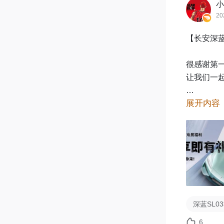
小
20
【长安深蓝
很感谢第一
让我们一
展开内容
@灰机灰
小七
@长
好礼二可获
@9哥
@
深蓝SL0
好礼三可获
6