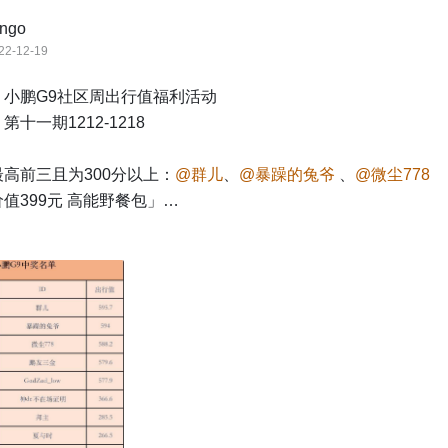
ingo
22-12-19
小鹏G9社区周出行值福利活动

十一期1212-1218

高前三且为300分以上：
@群儿
、
@暴躁的兔爷
 、
@微尘778
值399元 高能野餐包」

12月20日联系@bingo（微信：bingoparty），添加微信备注
00以上，获得80积分：
@鵬友三金
、
@GadZad_low
 、
@神de
邦主
、
@夏与时
、
@是周周呀
、@CDSAMA

0分以上，获得30积分：
@圆又圆有点甜
、
@降龙18弯
 、@陈年
六有点萌
 、
@红日东升
、
@椰子猫
、@囚居在上海、
@硬神
、@