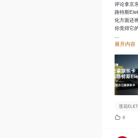
评论拿京东卡
路特斯El
化方面还将
你觉得它的
展开内容
7月8日将
莲花ELE
8