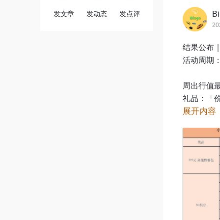
发文章
发动态
发点评
B
20
结果公布｜
活动周期：第
周出行值最
礼品：「价
展开内容
实物奖品请于
领奖

周出行值2
证明
、
@
周出行值8
车、
@六