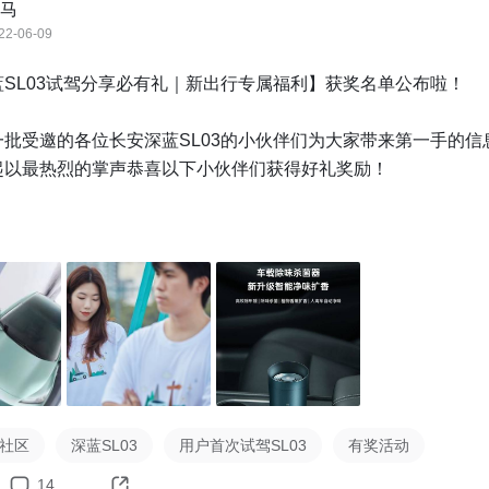
马
22-06-09
SL03试驾分享必有礼｜新出行专属福利】获奖名单公布啦！

批受邀的各位长安深蓝SL03的小伙伴们为大家带来第一手的信息
起以最热烈的掌声恭喜以下小伙伴们获得好礼奖励！

机大灰机
@青山shawn
 @XCX5002X15d3 
@阳光小盆友
@光光
蛋刀
@土蜘蛛
@詹乾斯
得“100元京东卡 + 新出行2022款夏季插画系列T恤1件（100字
被美食耽误的帅哥
3社区
深蓝SL03
用户首次试驾SL03
有奖活动
得价值“569元EraClean负离子车载净味器1台”（内容收获评论
14