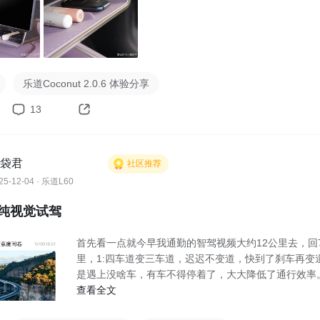
】

11月28日。

后2个工作日内开奖。

：

乐道Coconut 2.0.6 体验分享
内容，文体不限，发布动态/文章/视频皆可；

13
：图片>1图，文字>30字，用心写的内容更大机会被推荐！

时长需>30秒，需介绍新版本更新内容，收音清晰。

数、洗稿、复制粘贴资讯/他人内容、AI生成内容等违规不参与评奖
袋君
社区推荐
25-12-04 · 乐道L60
纯视觉试驾
首先看一点就今早我通勤的智驾视频大约12公里去，回
里，1:四车道变三车道，迟迟不变道，快到了刹车再变
是遇上没啥车，有车不得停着了，大大降低了通行效率
查看全文