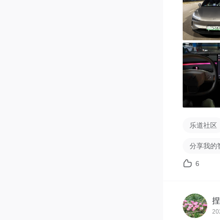
6️⃣主驾座
7️⃣空调 
8️⃣播放 
乐道社区
分享我的
6
捏
20