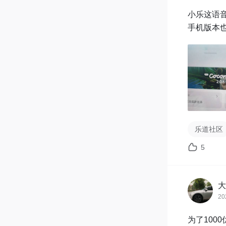
小乐这语音
手机版本也
乐道社区
5
大
20
为了100