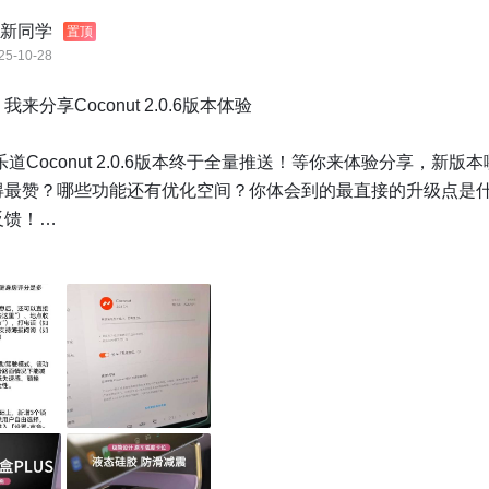
新同学
置顶
25-10-28
来分享Coconut 2.0.6版本体验

日乐道Coconut 2.0.6版本终于全量推送！等你来体验分享，新版
得最赞？哪些功能还有优化空间？你体会到的最直接的升级点是
馈！

】

道社区发帖，并带话题#Coconut 2.0.6 体验分享

：
链接
】

：话题下随机抽送2名发帖用户「乐道 屏幕下储物盒」。

子被评选为精华可获得「50元京东卡」。
