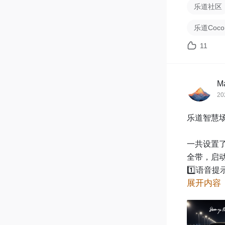
乐道社区
乐道Cocon
11
M
20
乐道智慧场
一共设置了
全带，启动
1️⃣语音
展开内容
2️⃣驾驶模
3️⃣自动
4️⃣语音
5️⃣语音