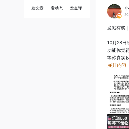
发文章
发动态
发点评
小
20
发帖有奖｜我
10月28
功能你觉
等你真实反
展开内容
【如何参与
在新出行-乐
快速参与
【活动礼品
体验分享官
精华奖：帖