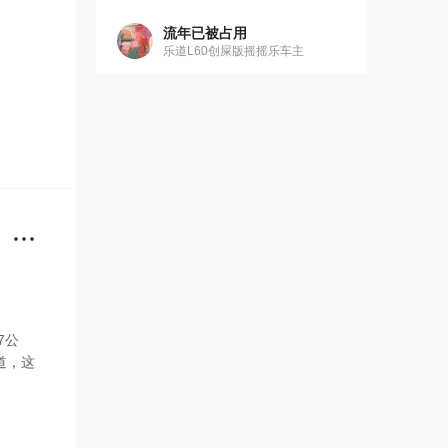
流年已被占用
乐道L60创屎版摇摇乐车主
。
7公
道，这
。