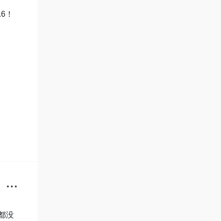
6！
都没