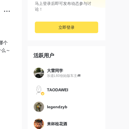
马上登录后即可发布动态参与讨
论！
立即登录
本哪个
什么～
活跃用户
大雷同学
乐道L60创始版车主🚚
TAODAWEI
legendzyb
来杯桂花酒