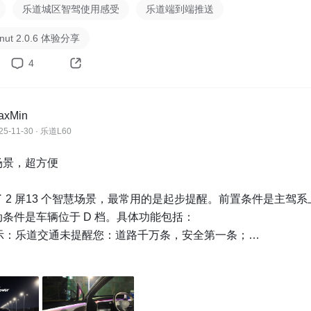
乐道城区智驾使用感受
乐道端到端推送
ut 2.0.6 体验分享
4
axMin
25-11-30 · 乐道L60
景，超方便

 2 屏13 个智慧场景，最常用的是起步提醒。前置条件是主驾系
条件是车辆位于 D 档。具体功能包括：

提示：乐道交通未提醒您：道路千万条，安全第一条；

式-舒适；

打开车载网络热点；

提示：请按屏幕提示调整后视镜；

提示：请按屏幕提示调整方向盘；
