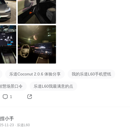
椅按摩-泰式，2 档；

26 度，主驾座椅加热 1 档，方向盘加热 1 档；

QQ 音乐指定歌单
乐道Coconut 2.0.6 体验分享
我的乐道L60手机壁纸
智慧场景口令
乐道L60我最满意的点
1
捏小手
25-11-23 · 乐道L60