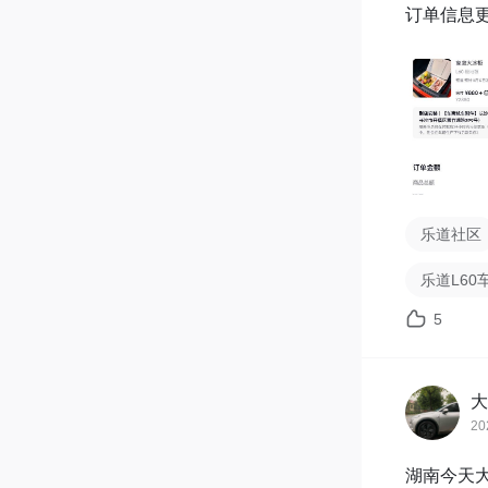
订单信息
乐道社区
乐道L6
5
大
20
湖南今天大