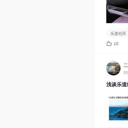
【活动时间
10月28日-
*活动结束
⚠️注意事项
乐道社区
1. 原创
10
2. 图文
3. 视频
4. 凑字
二
20
浅谈乐道