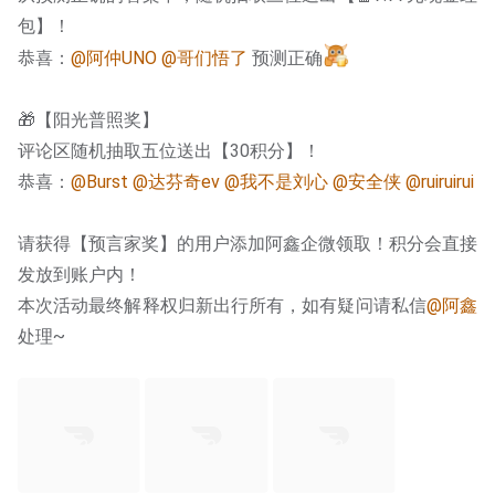
包】！
恭喜：
@阿仲UNO
@哥们悟了
 预测正确
🎁【阳光普照奖】
评论区随机抽取五位送出【30积分】！
恭喜：
@Burst
@达芬奇ev
@我不是刘心
@安全侠
@ruiruirui
请获得【预言家奖】的用户添加阿鑫企微领取！积分会直接
发放到账户内！
本次活动最终解释权归新出行所有，如有疑问请私信
@阿鑫
处理~