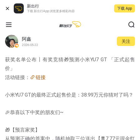
新出行
下载 App
下载 新出行App 浏览更多精彩内容
阿鑫
关注
2026-05-22
获奖名单公布丨有奖竞猜🎁预测小米YU7 GT 「正式起售
价」
活动链接：
链接
小米YU7 GT的最终正式起售价是：38.99万元你猜对了吗？
🎉恭喜以下中奖的朋友们~
🎁【预言家奖】
从预测正确的答案中，随机抽取三位送出【🧧7.77元现金红