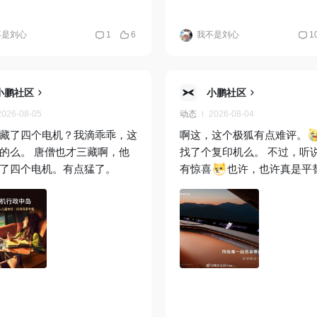
不是刘心
1
6
我不是刘心
1
小鹏社区
小鹏社区
2026-08-05
动态
2026-08-04
藏了四个电机？我滴乖乖，这
啊这，这个极狐有点难评。
的么。 唐僧也才三藏啊，他
找了个复印机么。 不过，听
了四个电机。有点猛了。
有惊喜
也许，也许真是平