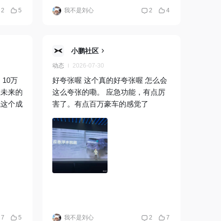
2
5
我不是刘心
2
4
小鹏社区
动态
2026-07-30
10万
好夸张喔 这个真的好夸张喔 怎么会
在未来的
这么夸张的嘞。 应急功能，有点厉
成这个成
害了。有点百万豪车的感觉了
7
5
我不是刘心
2
7