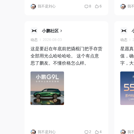
我不是刘心
8
6
我
小鹏社区
动态
2026-08-03
动态
这是要赶在年底前把撬棍门把手存货
星愿真
全部用光么哈哈哈哈。 这个有点意
值，确
思了鹏友。不懂价格怎么样。
字，大
我不是刘心
2
4
我