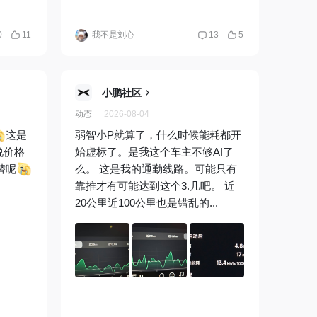
0
11
我不是刘心
13
5
小鹏社区
动态
2026-08-04
这是
弱智小P就算了，什么时候能耗都开
说价格
始虚标了。是我这个车主不够AI了
替呢
么。 这是我的通勤线路。可能只有
靠推才有可能达到这个3.几吧。 近
20公里近100公里也是错乱的...