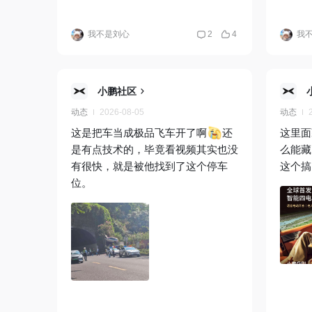
我不是刘心
2
4
我
小鹏社区
动态
2026-08-05
动态
这是把车当成极品飞车开了啊
还
这里面
是有点技术的，毕竟看视频其实也没
么能藏
有很快，就是被他找到了这个停车
这个搞
位。