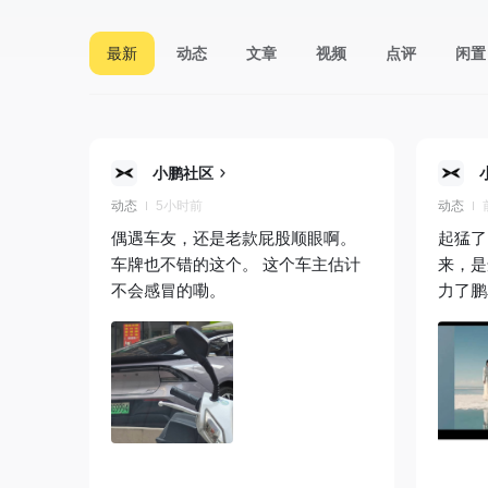
最新
动态
文章
视频
点评
闲置
小鹏社区
动态
5小时前
动态
偶遇车友，还是老款屁股顺眼啊。
起猛了
车牌也不错的这个。 这个车主估计
来，是
不会感冒的嘞。
力了鹏