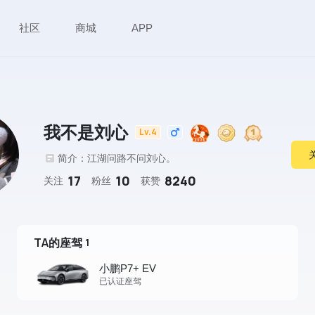
社区
商城
APP
我不是刘心
Lv.4
简介：江湖问路不问刘心。
17
10
8240
关注
粉丝
获赞
TA的座驾
1
小鹏P7+ EV
已认证座驾