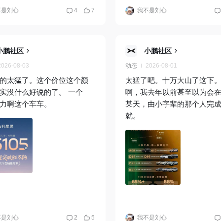
不是刘心
4
7
我不是刘心
小鹏社区
小鹏社区
2026-08-03
动态
2026-08-01
的太猛了。这个价位这个颜
太猛了吧。十万大山了这下。 
实没什么好说的了。 一个
啊，我去年以前甚至以为会
力啊这个车车。
某天，由小字辈的那个人完
就。
不是刘心
2
5
我不是刘心