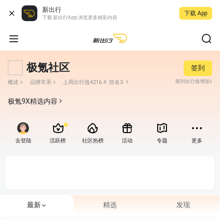
新出行
下载 App
下载 新出行App 浏览更多精彩内容
极氪社区
签到
签到出行值增加1
概述
品牌车系
上周出行值4216.4
排名3
极氪9X
精选内容
去登陆
活跃榜
社区热榜
活动
专题
更多
最新
精选
发现