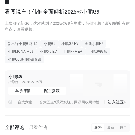
看图说车！伟健全面解析2025款小鹏G9
上次聊了新G6，这次就到了2025款G9车型啦，伟健汇总了新G9的所有信
息点，请看视频。
新出行小鹏G9社区
小鹏G9
小鹏G7 EV
全新小鹏P7
小鹏MONA M03
小鹏X9 EV
小鹏P7+ EV
小鹏G9改款
小鹏G6原创重磅资讯
小鹏G9
指导价：24.88-27.89万
车系详情
配置参数
进入社区
一台大六座，一台大五座9系双旗舰，同源同权两种性格，却是同一种旗舰气场更多小鹏G9L细节，很快见！#全球大五座科技旗舰小鹏G9L来了# ​​​
所以着急也不要这么开，不着急更不要这么开。操控性和驾驶员息息相关，不是车好就没事，也不是人厉害就没事。
小鹏最近火力全开——全新旗舰SUV G9L刚于8月3日正式亮相，7月销量也稳在3.8万辆，同时智驾技术继续领跑，正加速向全年55万辆目标冲刺。
全部评论
只看作者
最热
最新
最早