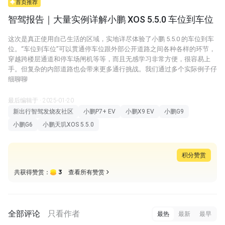
首页推荐
智驾报告｜大量实例详解小鹏 XOS 5.5.0 车位到车位
这次是真正使用自己生活的区域，实地详尽体验了小鹏 5.5.0 的车位到车
位。“车位到车位”可以贯通停车位跟外部公开道路之间各种各样的环节，
穿越跨楼层通道和停车场闸机等等，而且无感学习非常方便，很容易上
手。但复杂的内部道路也会带来更多通行挑战。我们通过多个实际例子仔
细聊聊
最后编辑于 · 2025-01-20
新出行智驾发烧友社区
小鹏P7+ EV
小鹏X9 EV
小鹏G9
小鹏G6
小鹏天玑XOS 5.5.0
积分赞赏
3
共获得赞赏：
查看所有赞赏
全部评论
只看作者
最热
最新
最早