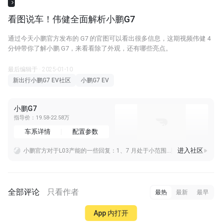
看图说车！伟健全面解析小鹏G7
通过今天小鹏官方发布的 G7 的官图可以看出很多信息，这期视频伟健 4
分钟带你了解小鹏 G7，来看看除了外观，还有哪些亮点。
最后编辑于 · 2025-01-10
新出行小鹏G7 EV社区
小鹏G7 EV
小鹏G7
指导价：19.58-22.58万
车系详情
配置参数
进入社区
小鹏官方对于L03产能的一些回复：1、7 月处于小范围爬坡阶段2、近期受全球AI需求火热影响，高端制程芯片供货出现波动，对我们8月份的生产带来一定冲击，供应链问
最近考虑买一辆买菜溜娃电动车，因为要保护孩子视力，只能是两轮电动车或者三轮，各位鹏友有没有推荐的品牌和型号。
这个司机非常有童心啊，而且这样挂上去，确实，显的车也好看了许多啊，而且排列的都蛮整齐。
全部评论
只看作者
最热
最新
最早
App 内打开