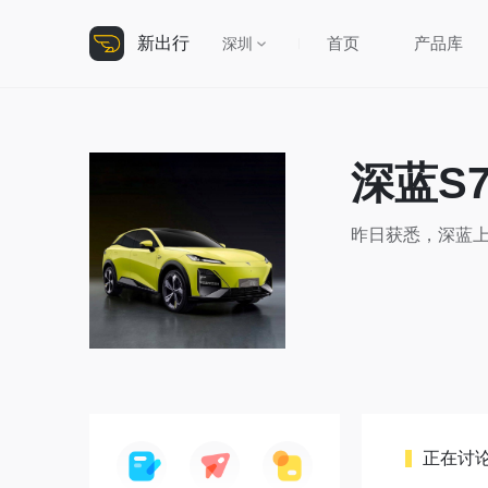
新出行
首页
产品库
深圳
深蓝S7
昨日获悉，深蓝上
正在讨