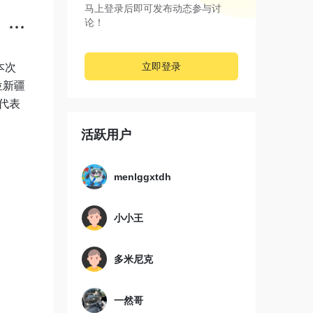
马上登录后即可发布动态参与讨
论！
立即登录
本次
位新疆
代表
活跃用户
menlggxtdh
小小王
多米尼克
一然哥