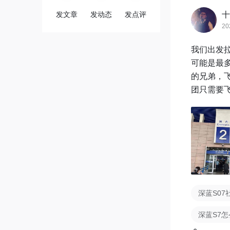
发文章
发动态
发点评
十
20
我们出发拉
可能是最
的兄弟，
团只需要
深蓝S07
深蓝S7