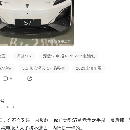
社区
深蓝S07
深蓝S7申报18.99kWh电池包
S7期待
3.5 长安深蓝 S7 品鉴会
2023上海车展
5
健
23-04-18
实车，会不会又是一台爆款？你们觉得S7的竞争对手是？最后那一
，纯电版人太多挤不进去，内饰是一样的。