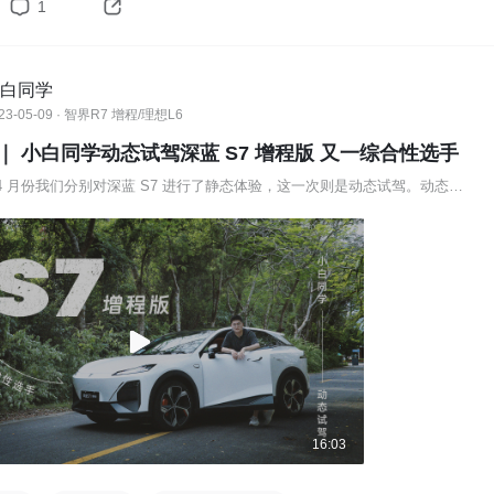
1
白同学
23-05-09 · 智界R7 增程/理想L6
｜ 小白同学动态试驾深蓝 S7 增程版 又一综合性选手
在 3 月份和 4 月份我们分别对深蓝 S7 进行了静态体验，这一次则是动态试驾。动态试驾后深蓝 S7 动态表现如何？高速亏电油耗怎样？接下来 @小白同学就和大家聊一聊。
16:03