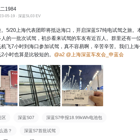
二1984
23-05-19 · 深蓝SL03 EV
。5/20上海代表团即将抵达海口，开启深蓝S7纯电试驾之旅。
多人的一批次试驾，初步看来试驾的车友有近百人。群里还有一
飞机飞7小时到海口参加试驾，真不容易啊，辛苦辛苦。我们上海
飞2小时也算是比较短的。
@a2
@上海深蓝车友会_申蓝会
社区
深蓝S07
深蓝S7申报18.99kWh电池包
怎么选？
深蓝S7首批试驾