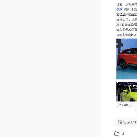
深蓝S07
3