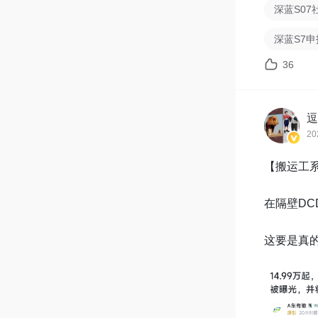
深蓝S07
深蓝S7申
36
逗
20
【搬运工系
在隔壁DC
这要是真