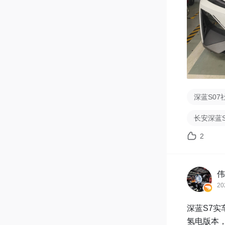
深蓝S07
长安深蓝
2
伟
20
深蓝S7
氢电版本