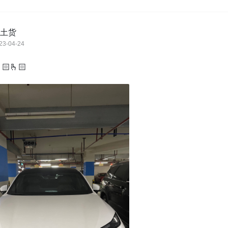
土货
23-04-24
🏻🫰🏻