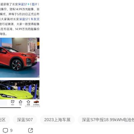
社区
深蓝S07
2023上海车展
深蓝S7申报18.99kWh电池
9