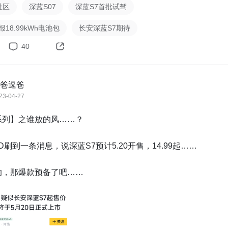
社区
深蓝S07
深蓝S7首批试驾
报18.99kWh电池包
长安深蓝S7期待
40
爸逗爸
23-04-27
列】之谁放的风……？

D刷到一条消息，说深蓝S7预计5.20开售，14.99起……

的，那爆款预备了吧……