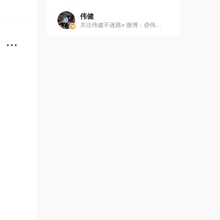
伟健
关注伟健不迷路✊ 微博：@伟健同学