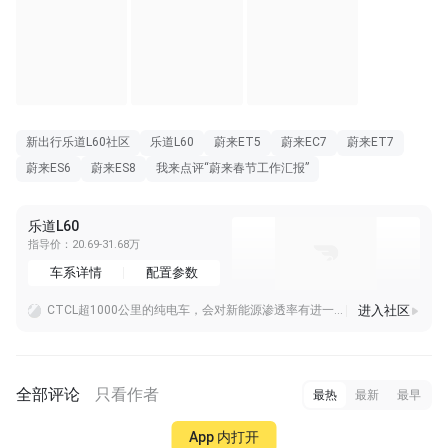
新出行乐道L60社区
乐道L60
蔚来ET5
蔚来EC7
蔚来ET7
蔚来ES6
蔚来ES8
我来点评“蔚来春节工作汇报”
乐道L60
指导价：20.69-31.68万
车系详情
配置参数
进入社区
CTCL超1000公里的纯电车，会对新能源渗透率有进一步的拉升吗？续航肯定越长越好
给大家听一听我的经典锁车铃声，车对于我来说也是一台大电脑大手机，所以我给他设置了一个我最喜欢的关机铃声，作为锁车铃声
明天，蔚来第五代换电站就要正式上线了，换电时间进一步压缩到2分钟以内，萤火虫也可以换电啦。期待青岛也建设第五代换电站！
全部评论
只看作者
最热
最新
最早
App 内打开