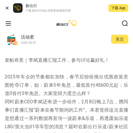
新出行
下载 App
下载 新出行App 浏览更多精彩内容
活动君
关注
2025-02-07
发帖有奖｜李斌直播汇报工作，参与讨论赢好礼！
2025年车企的节奏都在加快，春节后纷纷推出优惠政策意
图抢夺订单，如：蔚来5年免息，最低首付45600元起；乐
道0首付3年免息。大家觉得力度怎么样？
同时蔚来CEO李斌还有进一步动作，2月8日晚上7点，携同
事们直播汇报“蔚来在春节期间的工作”。本君觉得这次直播
是想通过一系列数据再宣传一波蔚来&乐道，再透露如乐道
L80/萤火虫01等车型的消息？届时在新出行乐道/蔚来社区