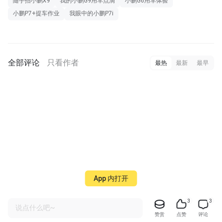
随手拍小鹏X9
我的小鹏G9用车点滴
小鹏G6用车体验
小鹏P7+提车作业
我眼中的小鹏P7i
全部评论
只看作者
最热
最新
最早
App 内打开
3
3
说点什么吧~
赞赏
点赞
评论