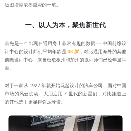
版图增添浓墨重彩的一笔。
一、以人为本，聚焦新世代
首先是一个出现在通用身上非常有趣的数据——中国前瞻设
计中心的设计师们平均年龄是
33 岁
，对比通用海外的其他
前瞻设计中心，来自密歇根州和加州的设计师们已经年逾半
百。
对于一家从 1927 年就开始玩起设计的汽车公司，面对中国
市场的风云变动，大胆启用 Z 世代的新星们，对比跑道上
的其他选手更显得弥足珍贵。