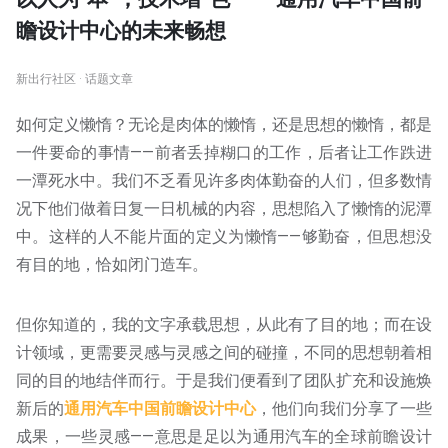
瞻设计中心的未来畅想
新出行社区 · 话题文章
如何定义懒惰？无论是肉体的懒惰，还是思想的懒惰，都是
一件要命的事情——前者丢掉糊口的工作，后者让工作跌进
一潭死水中。我们不乏看见许多肉体勤奋的人们，但多数情
况下他们做着日复一日机械的内容，思想陷入了懒惰的泥潭
中。这样的人不能片面的定义为懒惰——够勤奋，但思想没
有目的地，恰如闭门造车。
但你知道的，我的文字承载思想，从此有了目的地；而在设
计领域，更需要灵感与灵感之间的碰撞，不同的思想朝着相
同的目的地结伴而行。于是我们便看到了团队扩充和设施焕
新后的
通用汽车中国前瞻设计中心
，他们向我们分享了一些
成果，一些灵感——意思是足以为通用汽车的全球前瞻设计