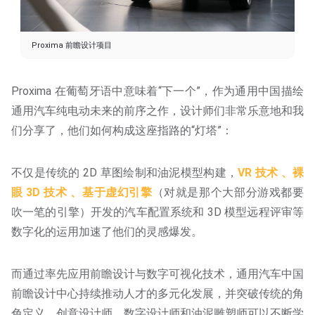
Proxima 前瞻设计项目
Proxima 在葡萄牙语中意味着“下一个”，作为通用中国描绘
通用汽车纯电动未来的前序之作，设计师们非常乐意地和我
们分享了，他们如何构成这座指路的“灯塔”：
不仅是传统的 2D 草图绘制和油泥模型构建，
VR 技术 、裸
眼 3D 技术 、基于虚幻引擎
（对就是那个大部分游戏都要
吹一笔的引擎）开发的汽车配置系统和 3D 模型远程评审等
数字化的运用加速了他们的灵感爆发。
而通过率先应用前瞻设计与数字可视化技术，通用汽车中国
前瞻设计中心持续推动人才的多元化发展，并突破传统的角
色定义。创意设计师、数字设计师和油泥雕塑师可以不断学