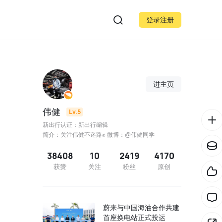
登录注册
进主页
伟健
Lv.5
新出行认证：新出行编辑
简介：关注伟健不迷路✊ 微博：@伟健同学
38408
10
2419
4170
获赞
关注
粉丝
原创
蔚来与中国海油合作共建
首座换电站正式投运