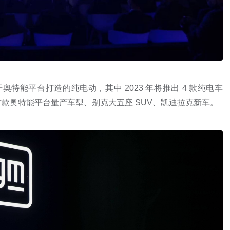
基于奥特能平台打造的纯电动，其中 2023 年将推出 4 款纯电车
兰首款奥特能平台量产车型、别克大五座 SUV、凯迪拉克新车。