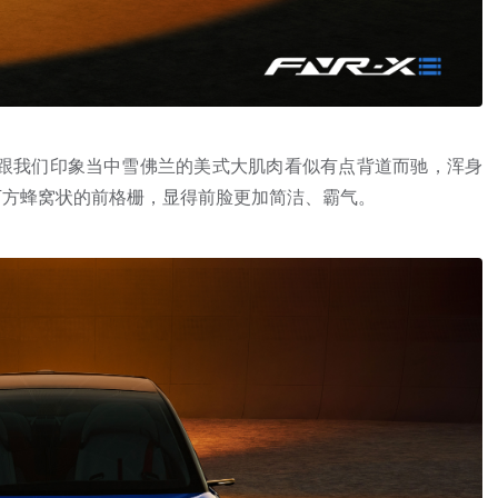
，这跟我们印象当中雪佛兰的美式大肌肉看似有点背道而驰，浑身
下方蜂窝状的前格栅，显得前脸更加简洁、霸气。