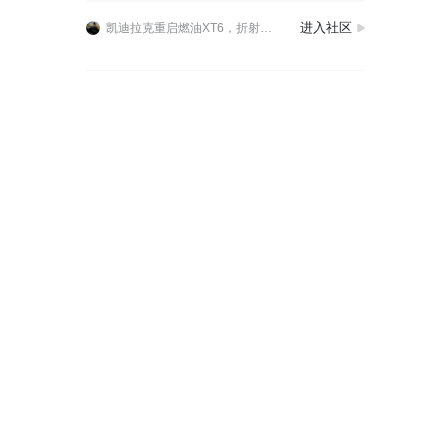
当年薛海涛说得多漂亮，今天上汽通用高端车的保值率就跌得有多狠
进入社区
凯迪拉克重启燃油XT6，折射电动化转型不能操之过急
「车辆召回」100%召回，一纯电车型第三排电动折叠座椅存安全隐患病
当年薛海涛说得多漂亮，今天上汽通用高端车的保值率就跌得有多狠
凯迪拉克重启燃油XT6，折射电动化转型不能操之过急