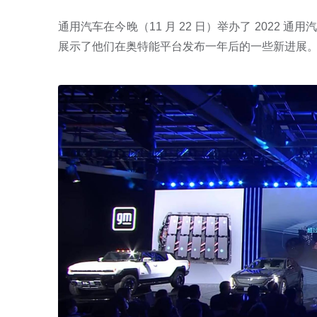
通用汽车在今晚（11 月 22 日）举办了 2022
展示了他们在奥特能平台发布一年后的一些新进展