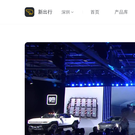
新出行
首页
产品库
深圳