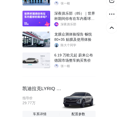
张一根
深夜俱乐部（85）｜世界
杯期间你有在车内看球的
需求吗？
深夜俱乐部
龙膜众测体验报告 畅悦
80+35 贴膜及使用体验
陈大个同学
6.19 万欧元起 蔚来公布
德国市场整车购买售价
张一根
凯迪拉克LYRIQ 锐
歌
指导价
29.77万
车系详情
配置参数